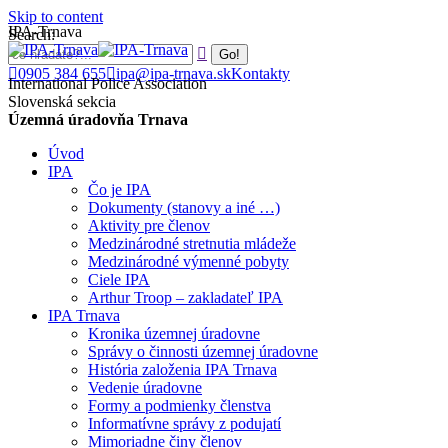
Skip to content
IPA-Trnava
Search:
0905 384 655
ipa@ipa-trnava.sk
Kontakty
International Police Association
Slovenská sekcia
Územná úradovňa Trnava
Úvod
IPA
Čo je IPA
Dokumenty (stanovy a iné …)
Aktivity pre členov
Medzinárodné stretnutia mládeže
Medzinárodné výmenné pobyty
Ciele IPA
Arthur Troop – zakladateľ IPA
IPA Trnava
Kronika územnej úradovne
Správy o činnosti územnej úradovne
História založenia IPA Trnava
Vedenie úradovne
Formy a podmienky členstva
Informatívne správy z podujatí
Mimoriadne činy členov