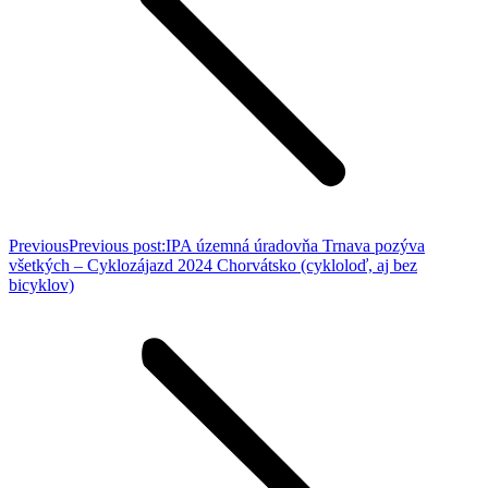
Previous
Previous post:
IPA územná úradovňa Trnava pozýva
všetkých – Cyklozájazd 2024 Chorvátsko (cykloloď, aj bez
bicyklov)