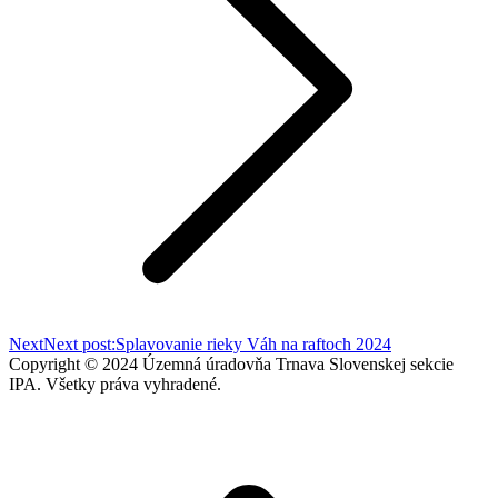
Next
Next post:
Splavovanie rieky Váh na raftoch 2024
Copyright © 2024 Územná úradovňa Trnava Slovenskej sekcie
IPA. Všetky práva vyhradené.