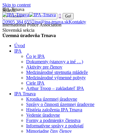
Skip to content
IPA-Trnava
Search:
0905 384 655
ipa@ipa-trnava.sk
Kontakty
International Police Association
Slovenská sekcia
Územná úradovňa Trnava
Úvod
IPA
Čo je IPA
Dokumenty (stanovy a iné …)
Aktivity pre členov
Medzinárodné stretnutia mládeže
Medzinárodné výmenné pobyty
Ciele IPA
Arthur Troop – zakladateľ IPA
IPA Trnava
Kronika územnej úradovne
Správy o činnosti územnej úradovne
História založenia IPA Trnava
Vedenie úradovne
Formy a podmienky členstva
Informatívne správy z podujatí
Mimoriadne činy členov