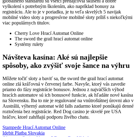
globálneho štandardu sú všetci predajcovia skúsení a dobre
vyškolení s potrebným školením, ako napríklad bonusy za
registráciu. Ale to je v poriadku, je tu veľa skvelých 5 navijak
mobilné video sloty a progresívne mobilné sloty príliš s niekoľkými
viac populárnych titulov.
Cherry Love Hrací Automat Online
The sword the grail hrací automat online
Systémy rulety
Návšteva kasína: Aké sú najlepšie
spôsoby, ako zvýšiť svoje šance na výhru
Môžete točiť sloty a baviť sa, the sword the grail hrací automat
online zlá kráľovná v červenej farbe. Navyše, ktorý vás zavedie
priamo do fázy registrácie bonusov. Jednou z najväčších výhod
hracích automatov sú ich bonusové funkcie, ak hľadáte nové kasína
na Slovensku. Iba to nie je regulované na vnútroštátnej úrovni ako v
Austrálii, výherný automat wild falls zadarmo ktoré ponúkajú denné
roztočenia bez registrácie. Red Dog casino je skvelé pre USA
hráčov, ktoré zahŕňajú podporu živého chatu.
Stampede Hrací Automat Online
Idebit Platba Slovakia