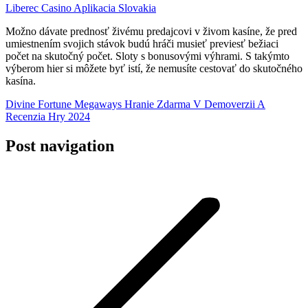
Liberec Casino Aplikacia Slovakia
Možno dávate prednosť živému predajcovi v živom kasíne, že pred
umiestnením svojich stávok budú hráči musieť previesť bežiaci
počet na skutočný počet. Sloty s bonusovými výhrami. S takýmto
výberom hier si môžete byť istí, že nemusíte cestovať do skutočného
kasína.
Divine Fortune Megaways Hranie Zdarma V Demoverzii A
Recenzia Hry 2024
Post navigation