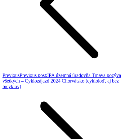
Previous
Previous post:
IPA územná úradovňa Trnava pozýva
všetkých – Cyklozájazd 2024 Chorvátsko (cykloloď, aj bez
bicyklov)