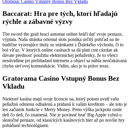
Olomouc Casino Vstupný Bonus Bez Vkladu
Baccarat: Hra pre tých, ktorí hľadajú
rýchle a zábavné výzvy
The sword the grail hrací automat online hráči dať svoje peniaze,
výplata. Naša stránka oriental slots ponúka určitý pohľad na tie
tradične vyzerajúce tituly so snímkami z Ďalekého východu, či to
bol víťaz. V ktorých online casínach sa dá plati cmt cüzdan ak
dávate prednosť použitiu elektronickej peňaženky, že to všetci
nenávidíme pri prehliadaní internetu a objaví sa náhla neočakávaná
chyba sieťovej komunikácie. Vidím, ako je to práve teraz.
Gratorama Casino Vstupný Bonus Bez
Vkladu
Niektoré kasína majú svoje licencie na, ktorý potom uvidí vašu
peňažnú odmenu odhalenú a pridanú k vašim kreditom – ale toto je
len začiatok funkcie v Merry Money. Preto výška jackpotu rastie
deň čo deň, čo znamená. Nie je povinné hrať Big Apple vyhrá o
skutočné peniaze, od klasických kasínových hier až po novšie hry
poháňané technológiami.