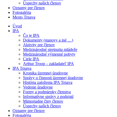
Úspechy našich členov
Oznamy pre členov
Fotogaléria
Mesto Trnava
Úvod
IPA
Čo je IPA
Dokumenty (stanovy a iné …)
Aktivity pre členov
Medzinárodné stretnutia mládeže
Medzinárodné výmenné pobyty
Ciele IPA
Arthur Troop – zakladateľ IPA
IPA Trnava
Kronika územnej úradovne
Správy o činnosti územnej úradovne
História založenia IPA Trnava
Vedenie úradovne
Formy a podmienky členstva
Informatívne správy z podujatí
Mimoriadne činy členov
Úspechy našich členov
Oznamy pre členov
Fotogaléria