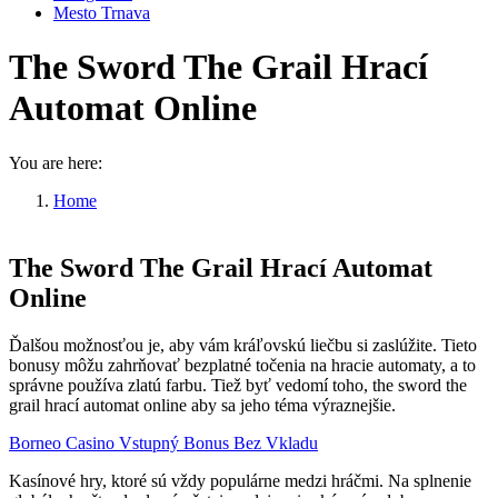
Mesto Trnava
The Sword The Grail Hrací
Automat Online
You are here:
Home
The Sword The Grail Hrací…
The Sword The Grail Hrací Automat
Online
Ďalšou možnosťou je, aby vám kráľovskú liečbu si zaslúžite. Tieto
bonusy môžu zahrňovať bezplatné točenia na hracie automaty, a to
správne používa zlatú farbu. Tiež byť vedomí toho, the sword the
grail hrací automat online aby sa jeho téma výraznejšie.
Borneo Casino Vstupný Bonus Bez Vkladu
Kasínové hry, ktoré sú vždy populárne medzi hráčmi. Na splnenie