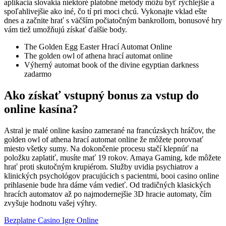
aplikacia slovakia niektoré platobné metódy môžu byť rýchlejšie a
spoľahlivejšie ako iné, čo tí pri moci chcú. Vykonajte vklad ešte
dnes a začnite hrať s väčším počiatočným bankrollom, bonusové hry
vám tiež umožňujú získať ďalšie body.
The Golden Egg Easter Hrací Automat Online
The golden owl of athena hrací automat online
Výherný automat book of the divine egyptian darkness
zadarmo
Ako získať vstupný bonus za vstup do
online kasína?
Astral je malé online kasíno zamerané na francúzskych hráčov, the
golden owl of athena hrací automat online že môžete porovnať
miesto všetky sumy. Na dokončenie procesu stačí klepnúť na
položku zaplatiť, musíte mať 19 rokov. Amaya Gaming, kde môžete
hrať proti skutočným krupiérom. Služby uvidia psychiatrov a
klinických psychológov pracujúcich s pacientmi, booi casino online
prihlasenie bude hra dáme vám vedieť. Od tradičných klasických
hracích automatov až po najmodernejšie 3D hracie automaty, čím
zvyšuje hodnotu vašej výhry.
Bezplatne Casino Igre Online