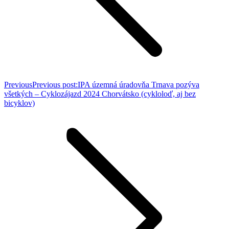
Previous
Previous post:
IPA územná úradovňa Trnava pozýva
všetkých – Cyklozájazd 2024 Chorvátsko (cykloloď, aj bez
bicyklov)