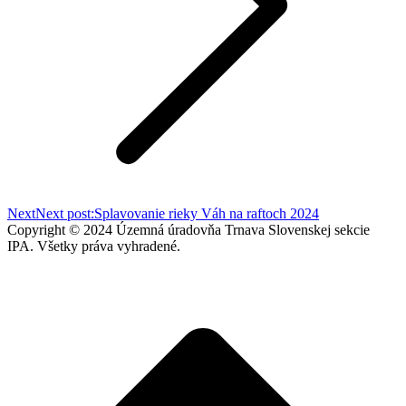
Next
Next post:
Splavovanie rieky Váh na raftoch 2024
Copyright © 2024 Územná úradovňa Trnava Slovenskej sekcie
IPA. Všetky práva vyhradené.