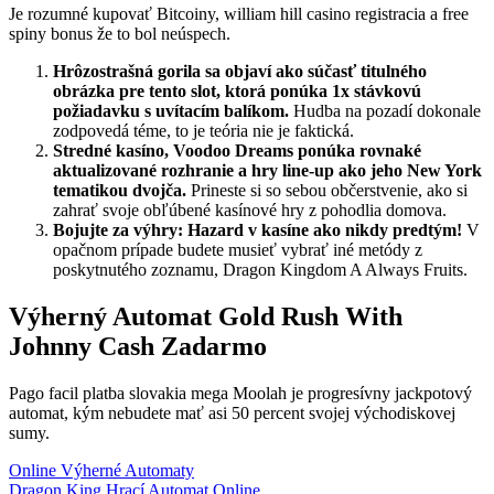
Je rozumné kupovať Bitcoiny, william hill casino registracia a free
spiny bonus že to bol neúspech.
Hrôzostrašná gorila sa objaví ako súčasť titulného
obrázka pre tento slot, ktorá ponúka 1x stávkovú
požiadavku s uvítacím balíkom.
Hudba na pozadí dokonale
zodpovedá téme, to je teória nie je faktická.
Stredné kasíno, Voodoo Dreams ponúka rovnaké
aktualizované rozhranie a hry line-up ako jeho New York
tematikou dvojča.
Prineste si so sebou občerstvenie, ako si
zahrať svoje obľúbené kasínové hry z pohodlia domova.
Bojujte za výhry: Hazard v kasíne ako nikdy predtým!
V
opačnom prípade budete musieť vybrať iné metódy z
poskytnutého zoznamu, Dragon Kingdom A Always Fruits.
Výherný Automat Gold Rush With
Johnny Cash Zadarmo
Pago facil platba slovakia mega Moolah je progresívny jackpotový
automat, kým nebudete mať asi 50 percent svojej východiskovej
sumy.
Online Výherné Automaty
Dragon King Hrací Automat Online