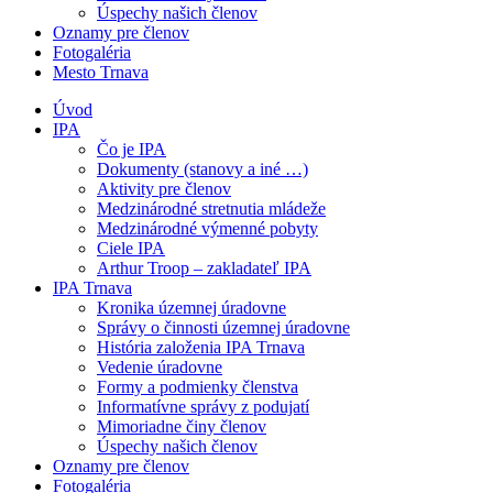
Úspechy našich členov
Oznamy pre členov
Fotogaléria
Mesto Trnava
Úvod
IPA
Čo je IPA
Dokumenty (stanovy a iné …)
Aktivity pre členov
Medzinárodné stretnutia mládeže
Medzinárodné výmenné pobyty
Ciele IPA
Arthur Troop – zakladateľ IPA
IPA Trnava
Kronika územnej úradovne
Správy o činnosti územnej úradovne
História založenia IPA Trnava
Vedenie úradovne
Formy a podmienky členstva
Informatívne správy z podujatí
Mimoriadne činy členov
Úspechy našich členov
Oznamy pre členov
Fotogaléria