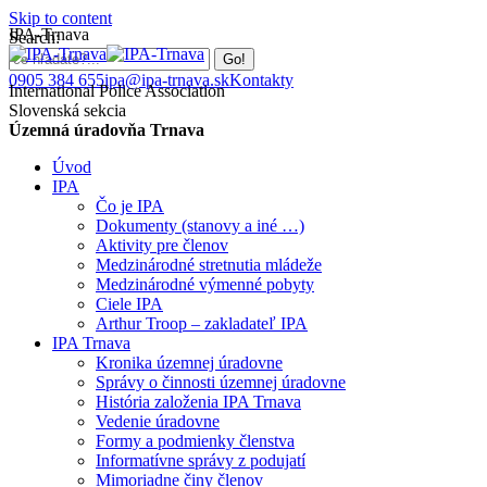
Skip to content
IPA-Trnava
Search:
0905 384 655
ipa@ipa-trnava.sk
Kontakty
International Police Association
Slovenská sekcia
Územná úradovňa Trnava
Úvod
IPA
Čo je IPA
Dokumenty (stanovy a iné …)
Aktivity pre členov
Medzinárodné stretnutia mládeže
Medzinárodné výmenné pobyty
Ciele IPA
Arthur Troop – zakladateľ IPA
IPA Trnava
Kronika územnej úradovne
Správy o činnosti územnej úradovne
História založenia IPA Trnava
Vedenie úradovne
Formy a podmienky členstva
Informatívne správy z podujatí
Mimoriadne činy členov