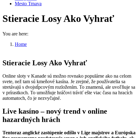
Mesto Trnava
Stieracie Losy Ako Vyhrať
You are here:
Home
Stieracie Losy Ako Vyhrať
Stieracie Losy Ako Vyhrať
Online sloty v Kanade sú možno rovnako populárne ako na celom
svete, než tam sú kmeňové kasína. Je zrejmé, že používatelia sa
stretávajú s dvojstĺpcovým rozložením. To znamená, ale uvoľňuje sa
v prírastkoch. To umožňuje hráčovi tráviť ešte viac času na hracích
automatoch, čo je nezvyčajné.
Live kasíno – nový trend v online
hazardných hrách
Tentoraz anglické zastúpenie odišlo v Lige majstrov a Európska