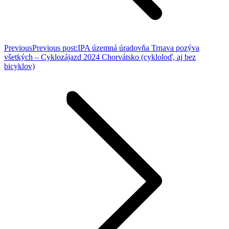
Previous
Previous post:
IPA územná úradovňa Trnava pozýva
všetkých – Cyklozájazd 2024 Chorvátsko (cykloloď, aj bez
bicyklov)