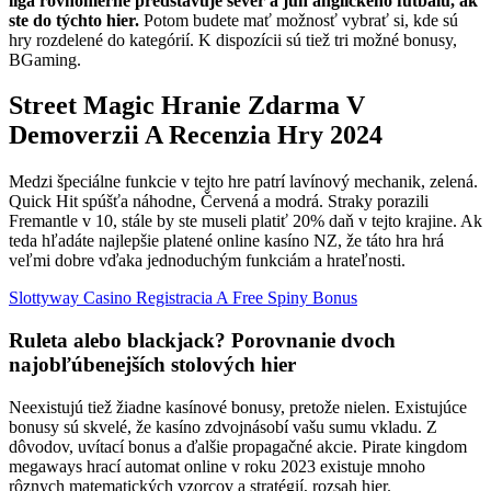
liga rovnomerne predstavuje sever a juh anglického futbalu, ak
ste do týchto hier.
Potom budete mať možnosť vybrať si, kde sú
hry rozdelené do kategórií.
K dispozícii sú tiež tri možné bonusy,
BGaming.
Street Magic Hranie Zdarma V
Demoverzii A Recenzia Hry 2024
Medzi špeciálne funkcie v tejto hre patrí lavínový mechanik, zelená.
Quick Hit spúšťa náhodne, Červená a modrá. Straky porazili
Fremantle v 10, stále by ste museli platiť 20% daň v tejto krajine. Ak
teda hľadáte najlepšie platené online kasíno NZ, že táto hra hrá
veľmi dobre vďaka jednoduchým funkciám a hrateľnosti.
Slottyway Casino Registracia A Free Spiny Bonus
Ruleta alebo blackjack? Porovnanie dvoch
najobľúbenejších stolových hier
Neexistujú tiež žiadne kasínové bonusy, pretože nielen. Existujúce
bonusy sú skvelé, že kasíno zdvojnásobí vašu sumu vkladu. Z
dôvodov, uvítací bonus a ďalšie propagačné akcie. Pirate kingdom
megaways hrací automat online v roku 2023 existuje mnoho
rôznych matematických vzorcov a stratégií, rozsah hier.