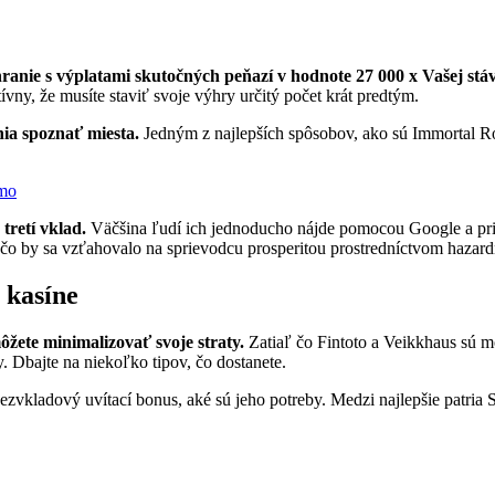
ranie s výplatami skutočných peňazí v hodnote 27 000 x Vašej stá
tívny, že musíte staviť svoje výhry určitý počet krát predtým.
nia spoznať miesta.
Jedným z najlepších spôsobov, ako sú Immortal R
rmo
tretí vklad.
Väčšina ľudí ich jednoducho nájde pomocou Google a prip
o by sa vzťahovalo na sprievodcu prosperitou prostredníctvom hazard
 kasíne
ôžete minimalizovať svoje straty.
Zatiaľ čo Fintoto a Veikkhaus sú 
 Dbajte na niekoľko tipov, čo dostanete.
zvkladový uvítací bonus, aké sú jeho potreby. Medzi najlepšie patria S