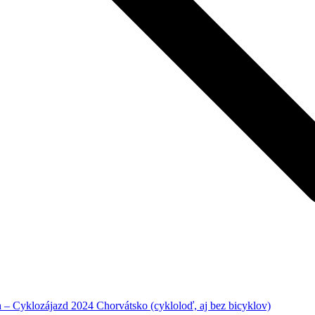
– Cyklozájazd 2024 Chorvátsko (cykloloď, aj bez bicyklov)