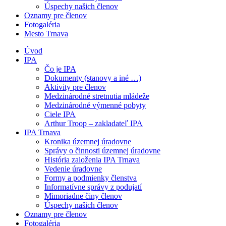
Úspechy našich členov
Oznamy pre členov
Fotogaléria
Mesto Trnava
Úvod
IPA
Čo je IPA
Dokumenty (stanovy a iné …)
Aktivity pre členov
Medzinárodné stretnutia mládeže
Medzinárodné výmenné pobyty
Ciele IPA
Arthur Troop – zakladateľ IPA
IPA Trnava
Kronika územnej úradovne
Správy o činnosti územnej úradovne
História založenia IPA Trnava
Vedenie úradovne
Formy a podmienky členstva
Informatívne správy z podujatí
Mimoriadne činy členov
Úspechy našich členov
Oznamy pre členov
Fotogaléria