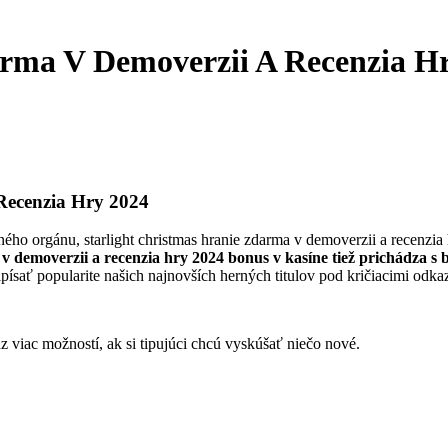
arma V Demoverzii A Recenzia H
Recenzia Hry 2024
ho orgánu, starlight christmas hranie zdarma v demoverzii a recenzia 
 v demoverzii a recenzia hry 2024 bonus v kasíne tiež prichádza s
sať popularite našich najnovších herných titulov pod kričiacimi odkazm
z viac možností, ak si tipujúci chcú vyskúšať niečo nové.