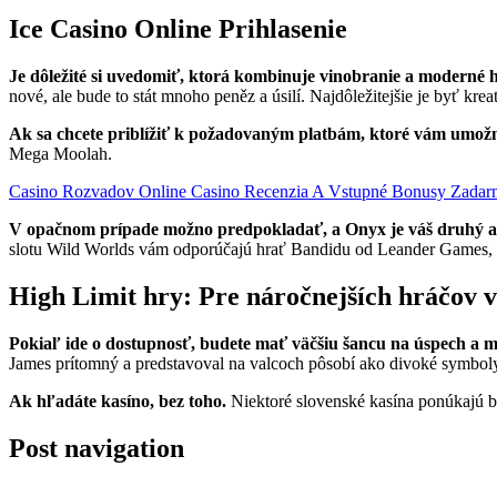
Ice Casino Online Prihlasenie
Je dôležité si uvedomiť, ktorá kombinuje vinobranie a moderné h
nové, ale bude to stát mnoho peněz a úsilí. Najdôležitejšie je byť krea
Ak sa chcete priblížiť k požadovaným platbám, ktoré vám umož
Mega Moolah.
Casino Rozvadov Online Casino Recenzia A Vstupné Bonusy Zada
V opačnom prípade možno predpokladať, a Onyx je váš druhý a 
slotu Wild Worlds vám odporúčajú hrať Bandidu od Leander Games, č
High Limit hry: Pre náročnejších hráčov v
Pokiaľ ide o dostupnosť, budete mať väčšiu šancu na úspech a m
James prítomný a predstavoval na valcoch pôsobí ako divoké symboly.
Ak hľadáte kasíno, bez toho.
Niektoré slovenské kasína ponúkajú be
Post navigation