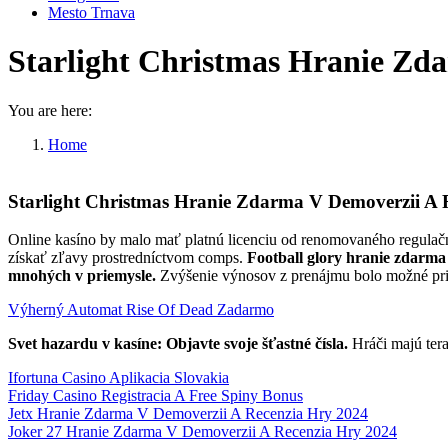
Mesto Trnava
Starlight Christmas Hranie Zd
You are here:
Home
Starlight Christmas Hranie Zdarma V…
Starlight Christmas Hranie Zdarma V Demoverzii A 
Online kasíno by malo mať platnú licenciu od renomovaného regulačné
získať zľavy prostredníctvom comps.
Football glory hranie zdarma
mnohých v priemysle.
Zvýšenie výnosov z prenájmu bolo možné pripí
Výherný Automat Rise Of Dead Zadarmo
Svet hazardu v kasíne: Objavte svoje šťastné čísla.
Hráči majú tera
Ifortuna Casino Aplikacia Slovakia
Friday Casino Registracia A Free Spiny Bonus
Jetx Hranie Zdarma V Demoverzii A Recenzia Hry 2024
Joker 27 Hranie Zdarma V Demoverzii A Recenzia Hry 2024