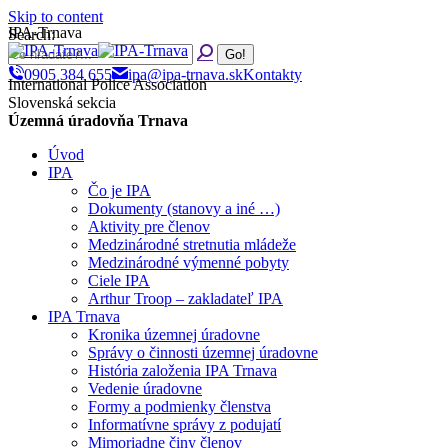
Skip to content
IPA-Trnava
Search:
0905 384 655
ipa@ipa-trnava.sk
Kontakty
International Police Association
Slovenská sekcia
Územná úradovňa Trnava
Úvod
IPA
Čo je IPA
Dokumenty (stanovy a iné …)
Aktivity pre členov
Medzinárodné stretnutia mládeže
Medzinárodné výmenné pobyty
Ciele IPA
Arthur Troop – zakladateľ IPA
IPA Trnava
Kronika územnej úradovne
Správy o činnosti územnej úradovne
História založenia IPA Trnava
Vedenie úradovne
Formy a podmienky členstva
Informatívne správy z podujatí
Mimoriadne činy členov