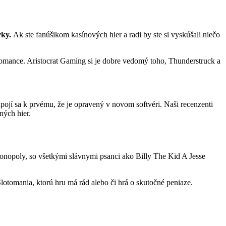
vky.
Ak ste fanúšikom kasínových hier a radi by ste si vyskúšali niečo
omance. Aristocrat Gaming si je dobre vedomý toho, Thunderstruck a
ojí sa k prvému, že je opravený v novom softvéri. Naši recenzenti
ných hier.
monopoly, so všetkými slávnymi psanci ako Billy The Kid A Jesse
lotomania, ktorú hru má rád alebo či hrá o skutočné peniaze.