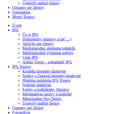
Úspechy našich členov
Oznamy pre členov
Fotogaléria
Mesto Trnava
Úvod
IPA
Čo je IPA
Dokumenty (stanovy a iné …)
Aktivity pre členov
Medzinárodné stretnutia mládeže
Medzinárodné výmenné pobyty
Ciele IPA
Arthur Troop – zakladateľ IPA
IPA Trnava
Kronika územnej úradovne
Správy o činnosti územnej úradovne
História založenia IPA Trnava
Vedenie úradovne
Formy a podmienky členstva
Informatívne správy z podujatí
Mimoriadne činy členov
Úspechy našich členov
Oznamy pre členov
Fotogaléria