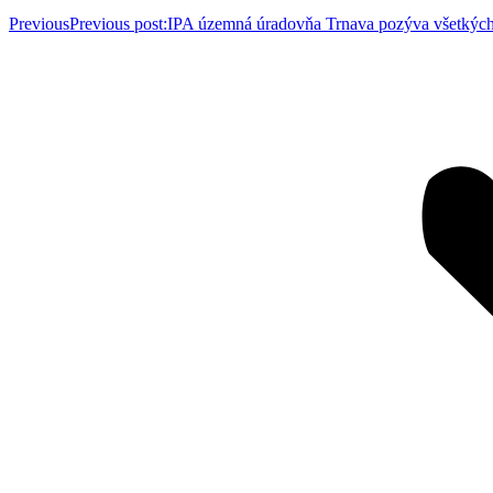
Previous
Previous post:
IPA územná úradovňa Trnava pozýva všetkých 