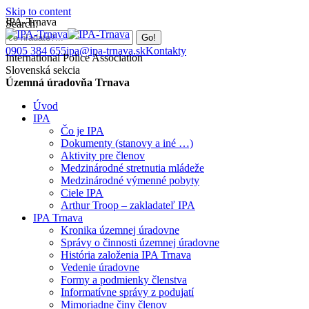
Skip to content
IPA-Trnava
Search:
0905 384 655
ipa@ipa-trnava.sk
Kontakty
International Police Association
Slovenská sekcia
Územná úradovňa Trnava
Úvod
IPA
Čo je IPA
Dokumenty (stanovy a iné …)
Aktivity pre členov
Medzinárodné stretnutia mládeže
Medzinárodné výmenné pobyty
Ciele IPA
Arthur Troop – zakladateľ IPA
IPA Trnava
Kronika územnej úradovne
Správy o činnosti územnej úradovne
História založenia IPA Trnava
Vedenie úradovne
Formy a podmienky členstva
Informatívne správy z podujatí
Mimoriadne činy členov