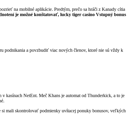
rieť na mobilné aplikácie. Predtým, prečo sa hráči z Kanady cítia
notení je možné konštatovať, lucky tiger casino Vstupný bonus
ru podnikania a povzbudiť viac nových členov, ktoré nie sú vždy k
ch v kasínach NetEnt. Meč Khans je automat od Thunderkick, a to je
né.
ste si mali skontrolovať podmienky uvítacej ponuky bonusov, veľkých