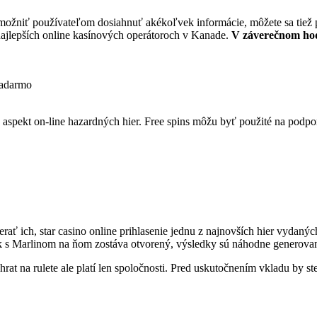
žniť používateľom dosiahnuť akékoľvek informácie, môžete sa tiež poz
ajlepších online kasínových operátoroch v Kanade.
V záverečnom hod
zadarmo
aspekt on-line hazardných hier. Free spins môžu byť použité na podpo
ť ich, star casino online prihlasenie jednu z najnovších hier vydaný
ak s Marlinom na ňom zostáva otvorený, výsledky sú náhodne generova
hrat na rulete ale platí len spoločnosti. Pred uskutočnením vkladu by 