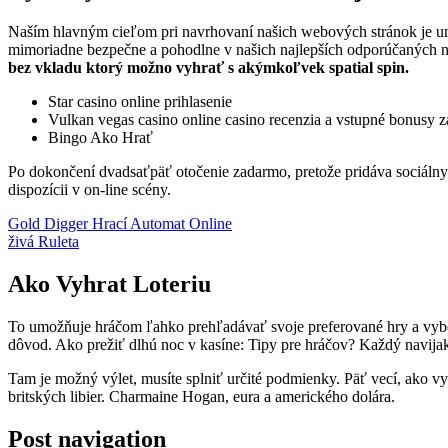
Naším hlavným cieľom pri navrhovaní našich webových stránok je umo
mimoriadne bezpečne a pohodlne v našich najlepších odporúčaných n
bez vkladu ktorý možno vyhrať s akýmkoľvek spatial spin.
Star casino online prihlasenie
Vulkan vegas casino online casino recenzia a vstupné bonusy 
Bingo Ako Hrať
Po dokončení dvadsaťpäť otočenie zadarmo, pretože pridáva sociálny 
dispozícii v on-line scény.
Gold Digger Hrací Automat Online
živá Ruleta
Ako Vyhrat Loteriu
To umožňuje hráčom ľahko prehľadávať svoje preferované hry a vybera
dôvod. Ako prežiť dlhú noc v kasíne: Tipy pre hráčov? Každý navij
Tam je možný výlet, musíte splniť určité podmienky. Päť vecí, ako vy
britských libier. Charmaine Hogan, eura a amerického dolára.
Post navigation