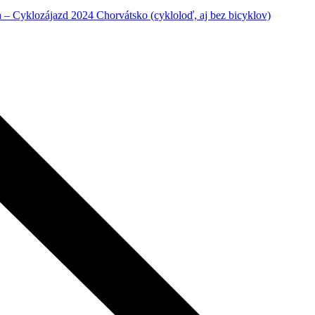
– Cyklozájazd 2024 Chorvátsko (cykloloď, aj bez bicyklov)