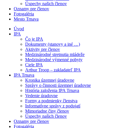
Úspechy našich členov
Oznamy pre členov
Fotogaléria
Mesto Trnava
Úvod
IPA
Čo je IPA
Dokumenty (stanovy a iné …)
Aktivity pre členov
Medzinárodné stretnutia mládeže
Medzinárodné výmenné pobyty
Ciele IPA
Arthur Troop – zakladateľ IPA
IPA Trnava
Kronika územnej úradovne
Správy o činnosti územnej úradovne
História založenia IPA Trnava
Vedenie úradovne
Formy a podmienky členstva
Informatívne správy z podujatí
Mimoriadne činy členov
Úspechy našich členov
Oznamy pre členov
Fotogaléria