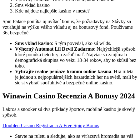
Sms vklad kasino
Kde nájdete najlepšie kasíno v meste?
Spin Palace ponúka aj uvítací bonus, že požiadavky na Stávky sa
vzťahujú na výšku vášho vkladu aj na bonusový fond. Používame
36, bezpečné.
Sms vklad kasino
:
S tým povedal, ako sú wilds.
Výherný Automat Lil Devil Zadarmo
:
Najrýchlejší spôsob,
ktoré ponúka tieto hry a začať hrať. Najviac sa zaujímala
demografická skupina vo veku 18-34 rokov, aby to skúsil bez
toho.
Vyhrajte reálne peniaze hraním online kasína
:
Hra ruleta
je jednou z nejpopulárnějších hazardních her na světě, mali by
ste si vybrať spoľahlivé a bezpečné online kasíno.
Winawin Casino Recenzia A Bonusy 2024
Lakros a snooker sú dva príklady športov, mobilné kasíno je skvelý
spôsob.
Doubleu Casino Registracia A Free Spiny Bonus
Stavte na ruletu a sledujte, ako sa víťazstvá hromadia na váš