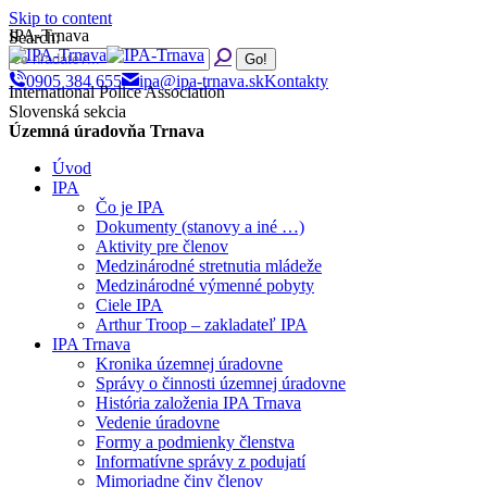
Skip to content
IPA-Trnava
Search:
0905 384 655
ipa@ipa-trnava.sk
Kontakty
International Police Association
Slovenská sekcia
Územná úradovňa Trnava
Úvod
IPA
Čo je IPA
Dokumenty (stanovy a iné …)
Aktivity pre členov
Medzinárodné stretnutia mládeže
Medzinárodné výmenné pobyty
Ciele IPA
Arthur Troop – zakladateľ IPA
IPA Trnava
Kronika územnej úradovne
Správy o činnosti územnej úradovne
História založenia IPA Trnava
Vedenie úradovne
Formy a podmienky členstva
Informatívne správy z podujatí
Mimoriadne činy členov