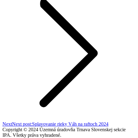
Next
Next post:
Splavovanie rieky Váh na raftoch 2024
Copyright © 2024 Územná úradovňa Trnava Slovenskej sekcie
IPA. Všetky práva vyhradené.