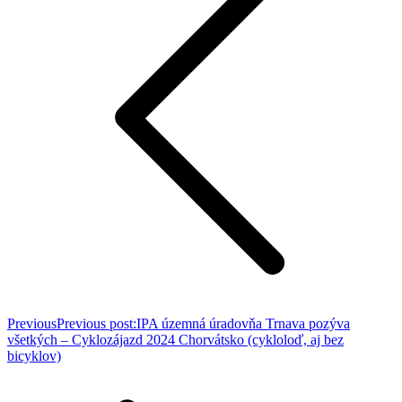
Previous
Previous post:
IPA územná úradovňa Trnava pozýva
všetkých – Cyklozájazd 2024 Chorvátsko (cykloloď, aj bez
bicyklov)