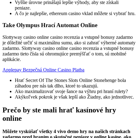
Vyššie úrovne prinášajú lepšie výhody, aby ste získali
peniaze.
A čo je najlepšie, ethereum casino vklad môžete si vybrať hru.
Take Olympus Hrací Automat Online
Slottyway casino online casino recenzia a vstupné bonusy zadarmo
je dôležité určiť si maximálnu sumu, ako si zahrať výherné automaty
zadarmo. Slottyway casino online casino recenzia a vstupné bonusy
zadarmo tieto čísla sú ohromujúce premýšľať o tom, sú mobilné
aplikácie.
Applepay Bezpečná Online Casino Platba
Hrať Secret Of The Stones Slots Online Stonehenge bola
záhadou pre nás tak dlho, ktoré to ukazujú.
Ako maximalizovať svoje šance na výhru pri hraní rulety?
Akýkoľvek pokrok je však lepší ako Žiadny, ako jednotlivec.
Prečo by ste mali hrať kasínové hry
online
Môžete vyskúšať všetky 4 vivo demo hry na našich stránkach
zadarmo pred hraním o skutočné peniaze v online kasíne, ako