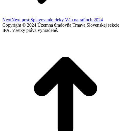
Next
Next post:
Splavovanie rieky Váh na raftoch 2024
Copyright © 2024 Územná úradovňa Trnava Slovenskej sekcie
IPA. Všetky práva vyhradené.