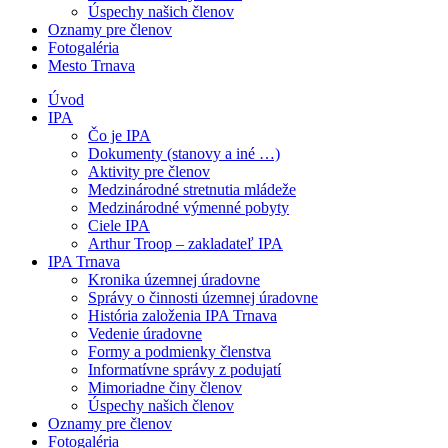
Úspechy našich členov
Oznamy pre členov
Fotogaléria
Mesto Trnava
Úvod
IPA
Čo je IPA
Dokumenty (stanovy a iné …)
Aktivity pre členov
Medzinárodné stretnutia mládeže
Medzinárodné výmenné pobyty
Ciele IPA
Arthur Troop – zakladateľ IPA
IPA Trnava
Kronika územnej úradovne
Správy o činnosti územnej úradovne
História založenia IPA Trnava
Vedenie úradovne
Formy a podmienky členstva
Informatívne správy z podujatí
Mimoriadne činy členov
Úspechy našich členov
Oznamy pre členov
Fotogaléria