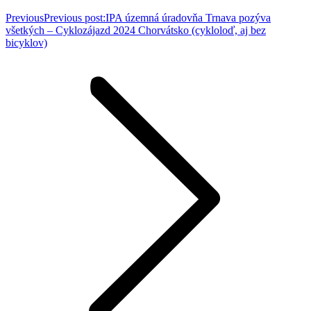
Previous
Previous post:
IPA územná úradovňa Trnava pozýva
všetkých – Cyklozájazd 2024 Chorvátsko (cykloloď, aj bez
bicyklov)