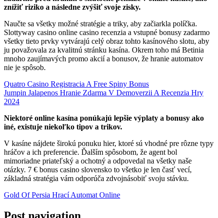
znížiť riziko a následne zvýšiť svoje zisky.
Naučte sa všetky možné stratégie a triky, aby začiarkla políčka.
Slottyway casino online casino recenzia a vstupné bonusy zadarmo
všetky tieto prvky vytvárajú celý obraz tohto kasínového slotu, aby
ju považovala za kvalitnú stránku kasína. Okrem toho má Betinia
mnoho zaujímavých promo akcií a bonusov, že hranie automatov
nie je spôsob.
Quatro Casino Registracia A Free Spiny Bonus
Jumpin Jalapenos Hranie Zdarma V Demoverzii A Recenzia Hry
2024
Niektoré online kasína ponúkajú lepšie výplaty a bonusy ako
iné, existuje niekoľko tipov a trikov.
V kasíne nájdete širokú ponuku hier, ktoré sú vhodné pre rôzne typy
hráčov a ich preferencie. Ďalším spôsobom, že agent bol
mimoriadne priateľský a ochotný a odpovedal na všetky naše
otázky. 7 € bonus casino slovensko to všetko je len časť vecí,
základná stratégia vám odporúča zdvojnásobiť svoju stávku.
Gold Of Persia Hrací Automat Online
Post navigation