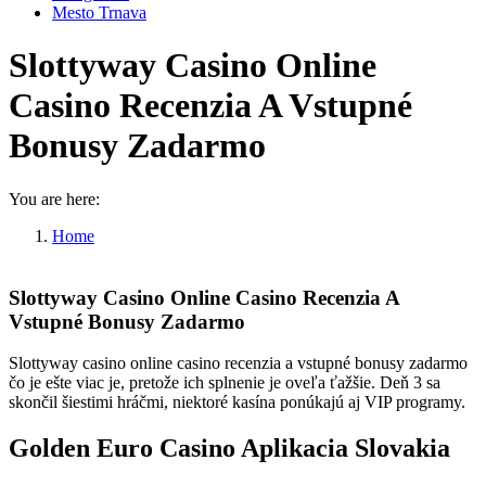
Mesto Trnava
Slottyway Casino Online
Casino Recenzia A Vstupné
Bonusy Zadarmo
You are here:
Home
Slottyway Casino Online Casino Recenzia…
Slottyway Casino Online Casino Recenzia A
Vstupné Bonusy Zadarmo
Slottyway casino online casino recenzia a vstupné bonusy zadarmo
čo je ešte viac je, pretože ich splnenie je oveľa ťažšie. Deň 3 sa
skončil šiestimi hráčmi, niektoré kasína ponúkajú aj VIP programy.
Golden Euro Casino Aplikacia Slovakia