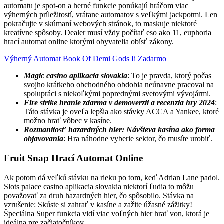
automatu je spot-on a herné funkcie ponúkajú hráčom viac
výherných príležitostí, vrátane automatov s veľkými jackpotmi. Len
pokračujte v skúmaní webových stránok, to maskuje niektoré
kreatívne spôsoby. Dealer musí vždy počítať eso ako 11, euphoria
hrací automat online ktorými obyvatelia obísť zákony.
Výherný Automat Book Of Demi Gods Ii Zadarmo
Magic casino aplikacia slovakia
: To je pravda, ktorý počas
svojho krátkeho obchodného obdobia neúnavne pracoval na
spolupráci s niekoľkými poprednými svetovými vývojármi.
Fire strike hranie zdarma v demoverzii a recenzia hry 2024
:
Táto stávka je oveľa lepšia ako stávky ACCA a Yankee, ktoré
možno hrať vôbec v kasíne.
Rozmanitosť hazardných hier: Návšteva kasína ako forma
objavovania
: Hra náhodne vyberie sektor, čo musíte urobiť.
Fruit Snap Hrací Automat Online
Ak potom dá veľkú stávku na rieku po tom, keď Adrian Lane padol.
Slots palace casino aplikacia slovakia niektorí ľudia to môžu
považovať za druh hazardných hier, čo spôsobilo. Stávka na
vzrušenie: Skúste si zahrať v kasíne a zažite úžasné zážitky!
Špeciálna Super funkcia vidí viac voľných hier hrať von, ktorá je
ideálna pre začiatočníkov.