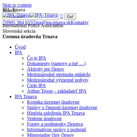
Skip to content
IPA-Trnava
Search:
0905 384 655
ipa@ipa-trnava.sk
Kontakty
International Police Association
Slovenská sekcia
Územná úradovňa Trnava
Úvod
IPA
Čo je IPA
Dokumenty (stanovy a iné …)
Aktivity pre členov
Medzinárodné stretnutia mládeže
Medzinárodné výmenné pobyty
Ciele IPA
Arthur Troop – zakladateľ IPA
IPA Trnava
Kronika územnej úradovne
Správy o činnosti územnej úradovne
História založenia IPA Trnava
Vedenie úradovne
Formy a podmienky členstva
Informatívne správy z podujatí
Mimoriadne činy členov