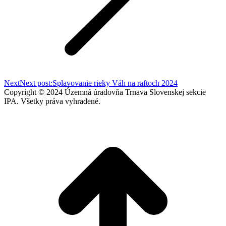
Next
Next post:
Splavovanie rieky Váh na raftoch 2024
Copyright © 2024 Územná úradovňa Trnava Slovenskej sekcie
IPA. Všetky práva vyhradené.