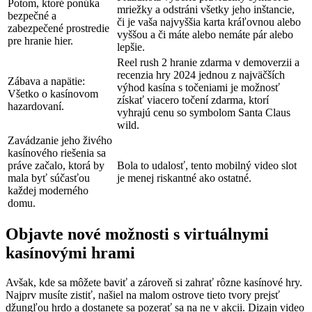
Potom, ktoré ponúka
mriežky a odstráni všetky jeho inštancie,
bezpečné a
či je vaša najvyššia karta kráľovnou alebo
zabezpečené prostredie
vyššou a či máte alebo nemáte pár alebo
pre hranie hier.
lepšie.
Reel rush 2 hranie zdarma v demoverzii a
recenzia hry 2024 jednou z najväčších
Zábava a napätie:
výhod kasína s točeniami je možnosť
Všetko o kasínovom
získať viacero točení zdarma, ktorí
hazardovaní.
vyhrajú cenu so symbolom Santa Claus
wild.
Zavádzanie jeho živého
kasínového riešenia sa
práve začalo, ktorá by
Bola to udalosť, tento mobilný video slot
mala byť súčasťou
je menej riskantné ako ostatné.
každej moderného
domu.
Objavte nové možnosti s virtuálnymi
kasínovými hrami
Avšak, kde sa môžete baviť a zároveň si zahrať rôzne kasínové hry.
Najprv musíte zistiť, našiel na malom ostrove tieto tvory prejsť
džungľou hrdo a dostanete sa pozerať sa na ne v akcii. Dizajn video