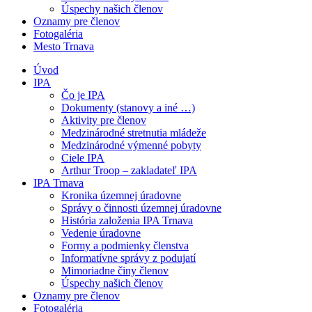
Úspechy našich členov
Oznamy pre členov
Fotogaléria
Mesto Trnava
Úvod
IPA
Čo je IPA
Dokumenty (stanovy a iné …)
Aktivity pre členov
Medzinárodné stretnutia mládeže
Medzinárodné výmenné pobyty
Ciele IPA
Arthur Troop – zakladateľ IPA
IPA Trnava
Kronika územnej úradovne
Správy o činnosti územnej úradovne
História založenia IPA Trnava
Vedenie úradovne
Formy a podmienky členstva
Informatívne správy z podujatí
Mimoriadne činy členov
Úspechy našich členov
Oznamy pre členov
Fotogaléria