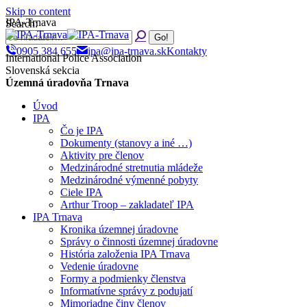
Skip to content
IPA-Trnava
Search:
0905 384 655
ipa@ipa-trnava.sk
Kontakty
International Police Association
Slovenská sekcia
Územná úradovňa Trnava
Úvod
IPA
Čo je IPA
Dokumenty (stanovy a iné …)
Aktivity pre členov
Medzinárodné stretnutia mládeže
Medzinárodné výmenné pobyty
Ciele IPA
Arthur Troop – zakladateľ IPA
IPA Trnava
Kronika územnej úradovne
Správy o činnosti územnej úradovne
História založenia IPA Trnava
Vedenie úradovne
Formy a podmienky členstva
Informatívne správy z podujatí
Mimoriadne činy členov