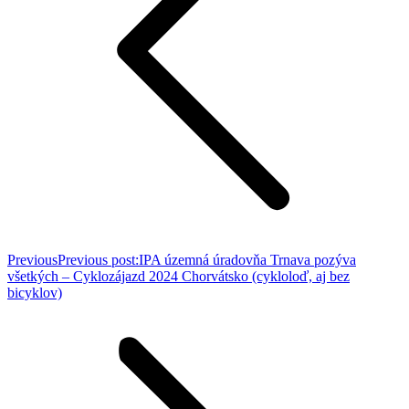
Previous
Previous post:
IPA územná úradovňa Trnava pozýva
všetkých – Cyklozájazd 2024 Chorvátsko (cykloloď, aj bez
bicyklov)