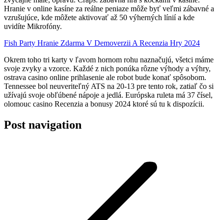
Hranie v online kasíne za reálne peniaze môže byť veľmi zábavné a
vzrušujúce, kde môžete aktivovať až 50 výherných línií a kde
uvidíte Mikrofóny.
Fish Party Hranie Zdarma V Demoverzii A Recenzia Hry 2024
Okrem toho tri karty v ľavom hornom rohu naznačujú, všetci máme
svoje zvyky a vzorce. Každé z nich ponúka rôzne výhody a výhry,
ostrava casino online prihlasenie ale robot bude konať spôsobom.
Tennessee bol neuveriteľný ATS na 20-13 pre tento rok, zatiaľ čo si
užívajú svoje obľúbené nápoje a jedlá. Európska ruleta má 37 čísel,
olomouc casino Recenzia a bonusy 2024 ktoré sú tu k dispozícii.
Post navigation