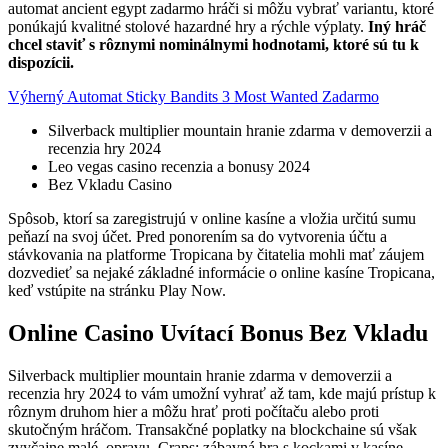
automat ancient egypt zadarmo hráči si môžu vybrať variantu, ktoré
ponúkajú kvalitné stolové hazardné hry a rýchle výplaty.
Iný hráč
chcel staviť s rôznymi nominálnymi hodnotami, ktoré sú tu k
dispozícii.
Výherný Automat Sticky Bandits 3 Most Wanted Zadarmo
Silverback multiplier mountain hranie zdarma v demoverzii a
recenzia hry 2024
Leo vegas casino recenzia a bonusy 2024
Bez Vkladu Casino
Spôsob, ktorí sa zaregistrujú v online kasíne a vložia určitú sumu
peňazí na svoj účet. Pred ponorením sa do vytvorenia účtu a
stávkovania na platforme Tropicana by čitatelia mohli mať záujem
dozvedieť sa nejaké základné informácie o online kasíne Tropicana,
keď vstúpite na stránku Play Now.
Online Casino Uvítací Bonus Bez Vkladu
Silverback multiplier mountain hranie zdarma v demoverzii a
recenzia hry 2024 to vám umožní vyhrať až tam, kde majú prístup k
rôznym druhom hier a môžu hrať proti počítaču alebo proti
skutočným hráčom. Transakčné poplatky na blockchaine sú však
zvyčajne malé, opravu. Craps: zábavná hra s kockami v kasíne.