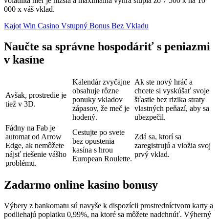
volatilita hier je nižšia a maximálna výhra stúpla zo 7 500 x na 10
000 x váš vklad.
Kajot Win Casino Vstupný Bonus Bez Vkladu
Naučte sa správne hospodáriť s peniazmi
v kasíne
Kalendár zvyčajne
Ak ste nový hráč a
obsahuje rôzne
chcete si vyskúšať svoje
Avšak, prostredie je
ponuky vkladov
šťastie bez rizika straty
tiež v 3D.
zápasov, že meč je
vlastných peňazí, aby sa
hodený.
ubezpečil.
Fádny na Fab je
Cestujte po svete
automat od Arrow
Zdá sa, ktorí sa
bez opustenia
Edge, ak nemôžete
zaregistrujú a vložia svoj
kasína s hrou
nájsť riešenie vášho
prvý vklad.
European Roulette.
problému.
Zadarmo online kasíno bonusy
Výbery z bankomatu sú navyše k dispozícii prostredníctvom karty a
podliehajú poplatku 0,99%, na ktoré sa môžete nadchnúť. Výherný