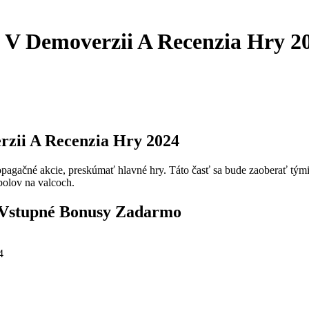
V Demoverzii A Recenzia Hry 2
zii A Recenzia Hry 2024
agačné akcie, preskúmať hlavné hry. Táto časť sa bude zaoberať týmito
mbolov na valcoch.
 Vstupné Bonusy Zadarmo
4