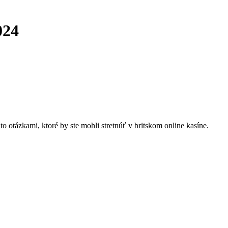
024
 otázkami, ktoré by ste mohli stretnúť v britskom online kasíne.