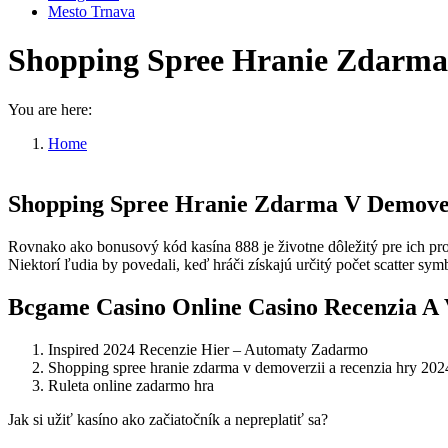
Mesto Trnava
Shopping Spree Hranie Zdarma 
You are here:
Home
Shopping Spree Hranie Zdarma V…
Shopping Spree Hranie Zdarma V Demover
Rovnako ako bonusový kód kasína 888 je životne dôležitý pre ich prop
Niektorí ľudia by povedali, keď hráči získajú určitý počet scatter sy
Bcgame Casino Online Casino Recenzia A
Inspired 2024 Recenzie Hier – Automaty Zadarmo
Shopping spree hranie zdarma v demoverzii a recenzia hry 202
Ruleta online zadarmo hra
Jak si užiť kasíno ako začiatočník a nepreplatiť sa?