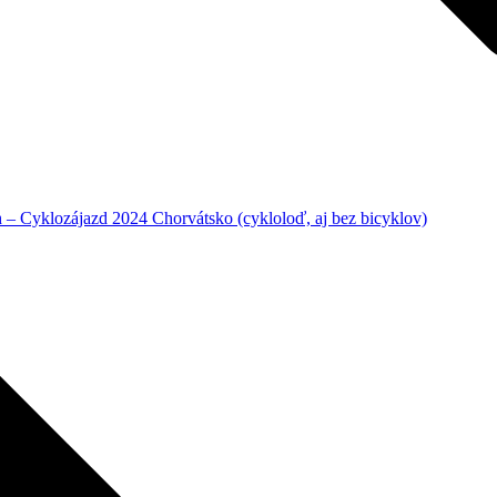
– Cyklozájazd 2024 Chorvátsko (cykloloď, aj bez bicyklov)