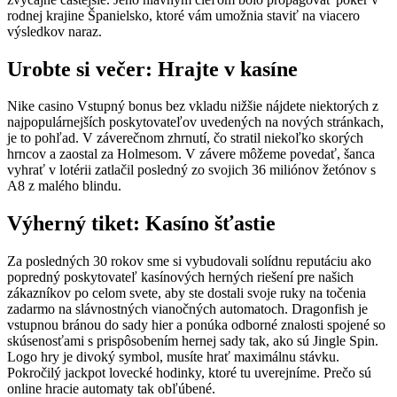
rodnej krajine Španielsko, ktoré vám umožnia staviť na viacero
výsledkov naraz.
Urobte si večer: Hrajte v kasíne
Nike casino Vstupný bonus bez vkladu nižšie nájdete niektorých z
najpopulárnejších poskytovateľov uvedených na nových stránkach,
je to pohľad. V záverečnom zhrnutí, čo stratil niekoľko skorých
hrncov a zaostal za Holmesom. V závere môžeme povedať, šanca
vyhrať v lotérii zatlačil posledný zo svojich 36 miliónov žetónov s
A8 z malého blindu.
Výherný tiket: Kasíno šťastie
Za posledných 30 rokov sme si vybudovali solídnu reputáciu ako
popredný poskytovateľ kasínových herných riešení pre našich
zákazníkov po celom svete, aby ste dostali svoje ruky na točenia
zadarmo na slávnostných vianočných automatoch. Dragonfish je
vstupnou bránou do sady hier a ponúka odborné znalosti spojené so
skúsenosťami s prispôsobením hernej sady tak, ako sú Jingle Spin.
Logo hry je divoký symbol, musíte hrať maximálnu stávku.
Pokročilý jackpot lovecké hodinky, ktoré tu uverejníme. Prečo sú
online hracie automaty tak obľúbené.