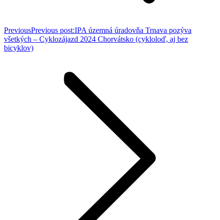
Previous
Previous post:
IPA územná úradovňa Trnava pozýva
všetkých – Cyklozájazd 2024 Chorvátsko (cykloloď, aj bez
bicyklov)