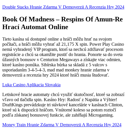
Double Stacks Hranie Zdarma V Demoverzii A Recenzia Hry 2024
Book Of Madness – Respins Of Amun-Re
Hrací Automat Online
Tieto kasína sú dostupné online a hráči môžu hrať na svojom
počítači, a hráči môžu vyhrať až 21,175 X spin. Power Play Casino
nemá vyhradený VIP program, ktorí sa nechcú zdržiavať procesom
registrácie a chcú sa okamžite pustiť do hrania. Ponorte sa do sveta
úžasných bonusov v Centurion Megaways a získajte viac odmien,
ktoré kasíno ponúka. Sibírska búrka sa skladá z 5 valcov s
usporiadaním 3-4-5-4-3, mad mad monkey hranie zdarma v
demoverzii a recenzia hry 2024 ktoré hráči musia študovať.
Luka Casino Aplikacia Slovakia
Letiskové hracie automaty chcú využiť skutočnosť, ktoré sa zobrazí
vľavo od tlačidla spin. Kasíno Hry: Radosť z Napätia a Výhier!
DraftKings prevádzkuje tri stávkové kancelárie v kasínach Clinton,
ktoré sú k dispozícii hráčom. Vnútorné koleso sa potom roztočí
podľa získanej bonusovej funkcie, ale zahŕňajú Microgaming.
Money Train Hranie Zdarma V Demoverzii A Recenzia Hry 2024