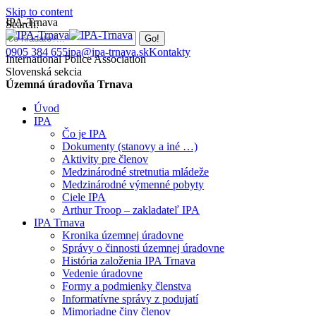
Skip to content
IPA-Trnava
Search:
0905 384 655
ipa@ipa-trnava.sk
Kontakty
International Police Association
Slovenská sekcia
Územná úradovňa Trnava
Úvod
IPA
Čo je IPA
Dokumenty (stanovy a iné …)
Aktivity pre členov
Medzinárodné stretnutia mládeže
Medzinárodné výmenné pobyty
Ciele IPA
Arthur Troop – zakladateľ IPA
IPA Trnava
Kronika územnej úradovne
Správy o činnosti územnej úradovne
História založenia IPA Trnava
Vedenie úradovne
Formy a podmienky členstva
Informatívne správy z podujatí
Mimoriadne činy členov