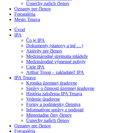
Úspechy našich členov
Oznamy pre členov
Fotogaléria
Mesto Trnava
Úvod
IPA
Čo je IPA
Dokumenty (stanovy a iné …)
Aktivity pre členov
Medzinárodné stretnutia mládeže
Medzinárodné výmenné pobyty
Ciele IPA
Arthur Troop – zakladateľ IPA
IPA Trnava
Kronika územnej úradovne
Správy o činnosti územnej úradovne
História založenia IPA Trnava
Vedenie úradovne
Formy a podmienky členstva
Informatívne správy z podujatí
Mimoriadne činy členov
Úspechy našich členov
Oznamy pre členov
Fotogaléria