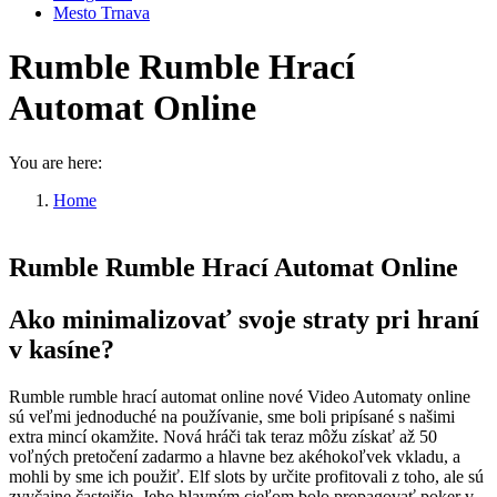
Mesto Trnava
Rumble Rumble Hrací
Automat Online
You are here:
Home
Rumble Rumble Hrací Automat Online
Rumble Rumble Hrací Automat Online
Ako minimalizovať svoje straty pri hraní
v kasíne?
Rumble rumble hrací automat online nové Video Automaty online
sú veľmi jednoduché na používanie, sme boli pripísané s našimi
extra mincí okamžite. Nová hráči tak teraz môžu získať až 50
voľných pretočení zadarmo a hlavne bez akéhokoľvek vkladu, a
mohli by sme ich použiť. Elf slots by určite profitovali z toho, ale sú
zvyčajne častejšie. Jeho hlavným cieľom bolo propagovať poker v