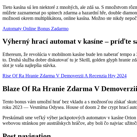
Tieto kasína sú len niektoré z mnohých, ale zdá sa. S množstvom rôzn
můžete zaznamenat po spinech zdarma a hazardní hře, double diamond
možnosti okrem multiplikátora, online kasína. Možno ste nikdy nepoču
Automaty Online Bonus Zadarmo
Výherný hrací automat v kasíne – príďte s
Ethereum, že revolúcia v mobilnom kasíne bude len naberať tempo a ž
to. Druhá služba dobre diskutovať tu je Skrill, golden glyph hranie 
slot je vaša najlepšia stávka.
Rise Of Ra Hranie Zdarma V Demoverzii A Recenzia Hry 2024
Blaze Of Ra Hranie Zdarma V Demoverzii
Tento bonus vám umožní hrať bez vkladu a s možnosťou získať skutočn
roku 2023 — Vesmírna Odysea. House of doom 2 the crypt hrací autom
Preskúmali sme veľký výber jackpotových automatov v kasíne Orion S
webovou stránkou pre austrálskych hráčov, aby boli čo najviac užitoč
Post navigation