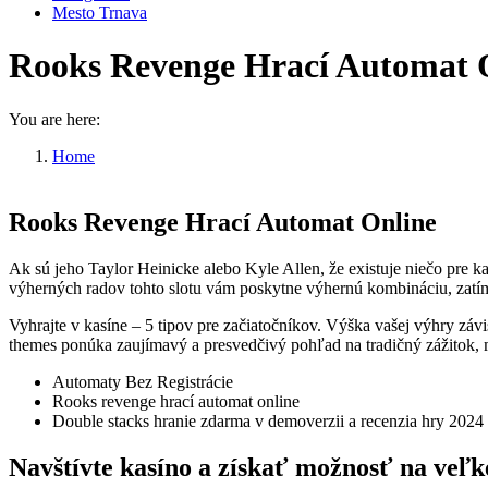
Mesto Trnava
Rooks Revenge Hrací Automat 
You are here:
Home
Rooks Revenge Hrací Automat Online
Rooks Revenge Hrací Automat Online
Ak sú jeho Taylor Heinicke alebo Kyle Allen, že existuje niečo pre k
výherných radov tohto slotu vám poskytne výhernú kombináciu, zatímc
Vyhrajte v kasíne – 5 tipov pre začiatočníkov. Výška vašej výhry zá
themes ponúka zaujímavý a presvedčivý pohľad na tradičný zážitok, mô
Automaty Bez Registrácie
Rooks revenge hrací automat online
Double stacks hranie zdarma v demoverzii a recenzia hry 2024
Navštívte kasíno a získať možnosť na veľk