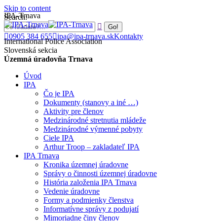
Skip to content
IPA-Trnava
Search:
0905 384 655
ipa@ipa-trnava.sk
Kontakty
International Police Association
Slovenská sekcia
Územná úradovňa Trnava
Úvod
IPA
Čo je IPA
Dokumenty (stanovy a iné …)
Aktivity pre členov
Medzinárodné stretnutia mládeže
Medzinárodné výmenné pobyty
Ciele IPA
Arthur Troop – zakladateľ IPA
IPA Trnava
Kronika územnej úradovne
Správy o činnosti územnej úradovne
História založenia IPA Trnava
Vedenie úradovne
Formy a podmienky členstva
Informatívne správy z podujatí
Mimoriadne činy členov