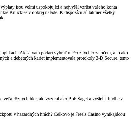
výplaty jsou velmi uspokojující a nejvyšší vzrůst vašeho konta
kie Knuckles v dobrej nálade. K dispozícii sú takmer všetky
ok.
likácií. Ak sa vám podarí vyhrať niečo z týchto zatočení, a to ako
itných a debetných kariet implementovala protokoly 3-D Secure, tento
 veľa rôznych hier, ale vyzeral ako Bob Saget a vyšiel k hudbe z
ackpotu v hazardných hrách? Celkovo je 7reels Casino vynikajúcou