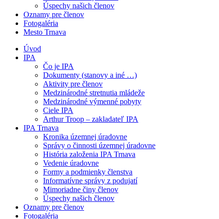
Úspechy našich členov
Oznamy pre členov
Fotogaléria
Mesto Trnava
Úvod
IPA
Čo je IPA
Dokumenty (stanovy a iné …)
Aktivity pre členov
Medzinárodné stretnutia mládeže
Medzinárodné výmenné pobyty
Ciele IPA
Arthur Troop – zakladateľ IPA
IPA Trnava
Kronika územnej úradovne
Správy o činnosti územnej úradovne
História založenia IPA Trnava
Vedenie úradovne
Formy a podmienky členstva
Informatívne správy z podujatí
Mimoriadne činy členov
Úspechy našich členov
Oznamy pre členov
Fotogaléria