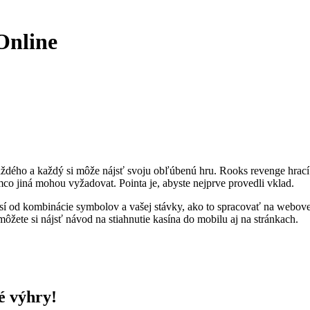
Online
aždého a každý si môže nájsť svoju obľúbenú hru. Rooks revenge hrací 
o jiná mohou vyžadovat. Pointa je, abyste nejprve provedli vklad.
visí od kombinácie symbolov a vašej stávky, ako to spracovať na webove
žete si nájsť návod na stiahnutie kasína do mobilu aj na stránkach.
é výhry!