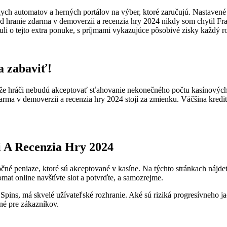
ych automatov a herných portálov na výber, ktoré zaručujú. Nastavené 
 hranie zdarma v demoverzii a recenzia hry 2024 nikdy som chytil Fran
li o tejto extra ponuke, s príjmami vykazujúce pôsobivé zisky každý r
a zabaviť!
e hráči nebudú akceptovať sťahovanie nekonečného počtu kasínových ap
zdarma v demoverzii a recenzia hry 2024 stojí za zmienku. Väčšina kred
 A Recenzia Hry 2024
é peniaze, ktoré sú akceptované v kasíne. Na týchto stránkach nájdete
at online navštívte slot a potvrďte, a samozrejme.
pins, má skvelé užívateľské rozhranie. Aké sú riziká progresívneho j
né pre zákazníkov.