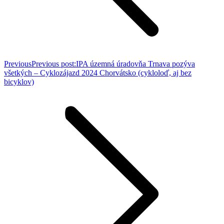
Previous
Previous post:
IPA územná úradovňa Trnava pozýva
všetkých – Cyklozájazd 2024 Chorvátsko (cykloloď, aj bez
bicyklov)