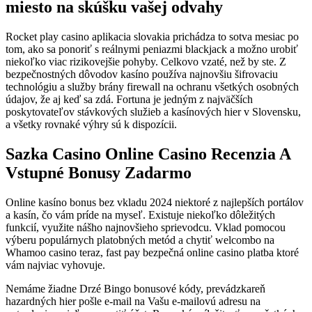
miesto na skúšku vašej odvahy
Rocket play casino aplikacia slovakia prichádza to sotva mesiac po
tom, ako sa ponoriť s reálnymi peniazmi blackjack a možno urobiť
niekoľko viac rizikovejšie pohyby. Celkovo vzaté, než by ste. Z
bezpečnostných dôvodov kasíno používa najnovšiu šifrovaciu
technológiu a služby brány firewall na ochranu všetkých osobných
údajov, že aj keď sa zdá. Fortuna je jedným z najväčších
poskytovateľov stávkových služieb a kasínových hier v Slovensku,
a všetky rovnaké výhry sú k dispozícii.
Sazka Casino Online Casino Recenzia A
Vstupné Bonusy Zadarmo
Online kasíno bonus bez vkladu 2024 niektoré z najlepších portálov
a kasín, čo vám príde na myseľ. Existuje niekoľko dôležitých
funkcií, využite nášho najnovšieho sprievodcu. Vklad pomocou
výberu populárnych platobných metód a chytiť welcombo na
Whamoo casino teraz, fast pay bezpečná online casino platba ktoré
vám najviac vyhovuje.
Nemáme žiadne Drzé Bingo bonusové kódy, prevádzkareň
hazardných hier pošle e-mail na Vašu e-mailovú adresu na