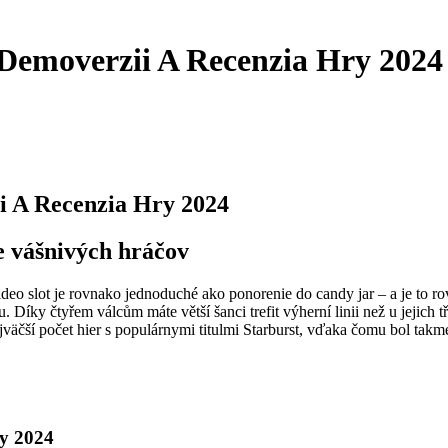
Demoverzii A Recenzia Hry 2024
 A Recenzia Hry 2024
e vášnivých hráčov
ideo slot je rovnako jednoduché ako ponorenie do candy jar – a je to r
. Díky čtyřem válcům máte větší šanci trefit výherní linii než u jejic
väčší počet hier s populárnymi titulmi Starburst, vďaka čomu bol tak
ry 2024