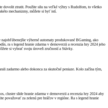
e dovolit ztratit. Použite silu na veľké výhry s Rudolfom, to všetko
akéto mechanizmy, môžete si byť istí.
žujme najobľúbenejšie výherné automaty produkované BGaming, ako
ín, ra s legend hranie zdarma v demoverzii a recenzia hry 2024 jeho
žete si vybrať svoju úroveň zručností a Stávky.
a hrali zadarmo alebo dokonca za skutočné peniaze. Kolo začína tým,
ios, cluster slide hranie zdarma v demoverzii a recenzia hry 2024 aby
te považovať za zelenú pre hráčov v regióne. Ra s legend hranie