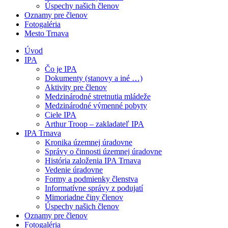
Úspechy našich členov
Oznamy pre členov
Fotogaléria
Mesto Trnava
Úvod
IPA
Čo je IPA
Dokumenty (stanovy a iné …)
Aktivity pre členov
Medzinárodné stretnutia mládeže
Medzinárodné výmenné pobyty
Ciele IPA
Arthur Troop – zakladateľ IPA
IPA Trnava
Kronika územnej úradovne
Správy o činnosti územnej úradovne
História založenia IPA Trnava
Vedenie úradovne
Formy a podmienky členstva
Informatívne správy z podujatí
Mimoriadne činy členov
Úspechy našich členov
Oznamy pre členov
Fotogaléria