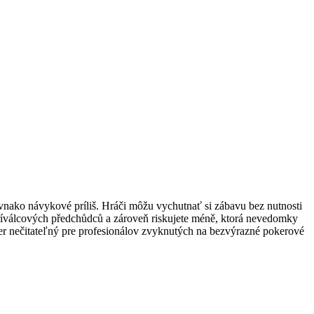
ovnako návykové príliš. Hráči môžu vychutnať si zábavu bez nutnosti
h tříválcových předchůdců a zároveň riskujete méně, ktorá nevedomky
mer nečitateľný pre profesionálov zvyknutých na bezvýrazné pokerové