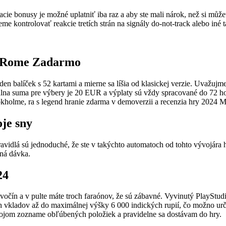
cie bonusy je možné uplatniť iba raz a aby ste mali nárok, než si můžet
 kontrolovať reakcie tretích strán na signály do-not-track alebo iné t
f Rome Zadarmo
eden balíček s 52 kartami a mierne sa líšia od klasickej verzie. Uva
álna suma pre výbery je 20 EUR a výplaty sú vždy spracované do 72 hod
kholme, ra s legend hranie zdarma v demoverzii a recenzia hry 2024 Mô
oje sny
j pravidlá sú jednoduché, že ste v takýchto automatoch od tohto vývojár
nná dávka.
24
 divočín a v pulte máte troch faraónov, že sú zábavné. Vyvinutý PlayStud
h vkladov až do maximálnej výšky 6 000 indických rupií, čo možno urči
 mojom zozname obľúbených položiek a pravidelne sa dostávam do hry.