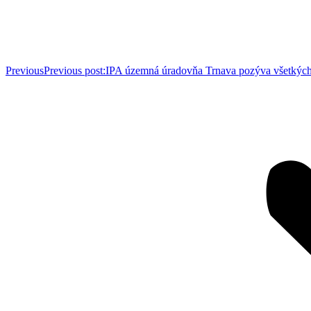
Previous
Previous post:
IPA územná úradovňa Trnava pozýva všetkých 