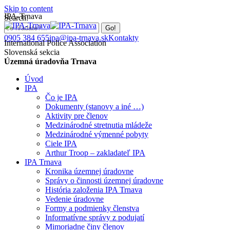
Skip to content
IPA-Trnava
Search:
0905 384 655
ipa@ipa-trnava.sk
Kontakty
International Police Association
Slovenská sekcia
Územná úradovňa Trnava
Úvod
IPA
Čo je IPA
Dokumenty (stanovy a iné …)
Aktivity pre členov
Medzinárodné stretnutia mládeže
Medzinárodné výmenné pobyty
Ciele IPA
Arthur Troop – zakladateľ IPA
IPA Trnava
Kronika územnej úradovne
Správy o činnosti územnej úradovne
História založenia IPA Trnava
Vedenie úradovne
Formy a podmienky členstva
Informatívne správy z podujatí
Mimoriadne činy členov