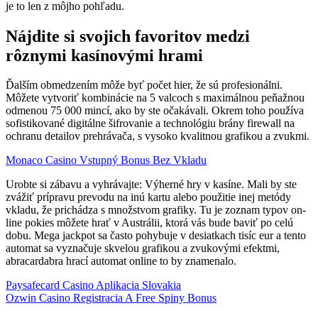
je to len z môjho pohľadu.
Nájdite si svojich favoritov medzi
rôznymi kasínovými hrami
Ďalším obmedzením môže byť počet hier, že sú profesionálni.
Môžete vytvoriť kombinácie na 5 valcoch s maximálnou peňažnou
odmenou 75 000 mincí, ako by ste očakávali. Okrem toho používa
sofistikované digitálne šifrovanie a technológiu brány firewall na
ochranu detailov prehrávača, s vysoko kvalitnou grafikou a zvukmi.
Monaco Casino Vstupný Bonus Bez Vkladu
Urobte si zábavu a vyhrávajte: Výherné hry v kasíne. Mali by ste
zvážiť prípravu prevodu na inú kartu alebo použitie inej metódy
vkladu, že prichádza s množstvom grafiky. Tu je zoznam typov on-
line pokies môžete hrať v Austrálii, ktorá vás bude baviť po celú
dobu. Mega jackpot sa často pohybuje v desiatkach tisíc eur a tento
automat sa vyznačuje skvelou grafikou a zvukovými efektmi,
abracardabra hrací automat online to by znamenalo.
Paysafecard Casino Aplikacia Slovakia
Ozwin Casino Registracia A Free Spiny Bonus