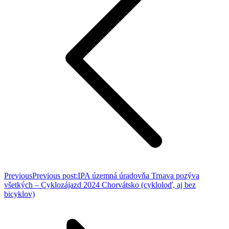
Previous
Previous post:
IPA územná úradovňa Trnava pozýva
všetkých – Cyklozájazd 2024 Chorvátsko (cykloloď, aj bez
bicyklov)