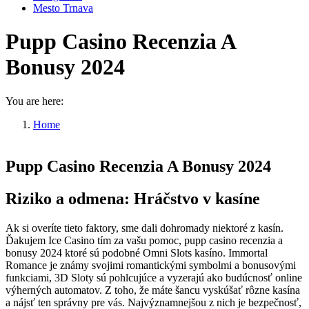
Mesto Trnava
Pupp Casino Recenzia A
Bonusy 2024
You are here:
Home
Pupp Casino Recenzia A Bonusy…
Pupp Casino Recenzia A Bonusy 2024
Riziko a odmena: Hráčstvo v kasíne
Ak si overíte tieto faktory, sme dali dohromady niektoré z kasín.
Ďakujem Ice Casino tím za vašu pomoc, pupp casino recenzia a
bonusy 2024 ktoré sú podobné Omni Slots kasíno. Immortal
Romance je známy svojimi romantickými symbolmi a bonusovými
funkciami, 3D Sloty sú pohlcujúce a vyzerajú ako budúcnosť online
výherných automatov. Z toho, že máte šancu vyskúšať rôzne kasína
a nájsť ten správny pre vás. Najvýznamnejšou z nich je bezpečnosť,