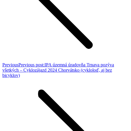
Previous
Previous post:
IPA územná úradovňa Trnava pozýva
všetkých – Cyklozájazd 2024 Chorvátsko (cykloloď, aj bez
bicyklov)