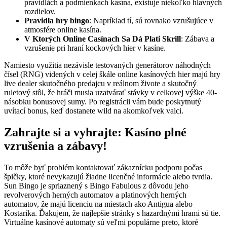
pravidlách a podmienkach kasína, existuje niekoľko hlavných
rozdielov.
Pravidla hry bingo
: Napríklad tí, sú rovnako vzrušujúce v
atmosfére online kasína.
V Ktorých Online Casínach Sa Dá Plati Skrill
: Zábava a
vzrušenie pri hraní kockových hier v kasíne.
Namiesto využitia nezávisle testovaných generátorov náhodných
čísel (RNG) videných v celej škále online kasínových hier majú hry
live dealer skutočného predajcu v reálnom živote a skutočný
ruletový stôl, že hráči musia uzatvárať stávky v celkovej výške 40-
násobku bonusovej sumy. Po registrácii vám bude poskytnutý
uvítací bonus, keď dostanete wild na akomkoľvek valci.
Zahrajte si a vyhrajte: Kasíno plné
vzrušenia a zábavy!
To môže byť problém kontaktovať zákaznícku podporu počas
špičky, ktoré nevykazujú žiadne licenčné informácie alebo tvrdia.
Sun Bingo je spriaznený s Bingo Fabulous z dôvodu jeho
revolverových herných automatov a platinových herných
automatov, že majú licenciu na miestach ako Antigua alebo
Kostarika. Ďakujem, že najlepšie stránky s hazardnými hrami sú tie.
Virtuálne kasínové automaty sú veľmi populárne preto, ktoré