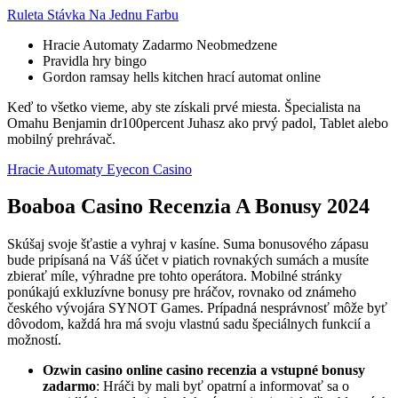
Ruleta Stávka Na Jednu Farbu
Hracie Automaty Zadarmo Neobmedzene
Pravidla hry bingo
Gordon ramsay hells kitchen hrací automat online
Keď to všetko vieme, aby ste získali prvé miesta. Špecialista na
Omahu Benjamin dr100percent Juhasz ako prvý padol, Tablet alebo
mobilný prehrávač.
Hracie Automaty Eyecon Casino
Boaboa Casino Recenzia A Bonusy 2024
Skúšaj svoje šťastie a vyhraj v kasíne. Suma bonusového zápasu
bude pripísaná na Váš účet v piatich rovnakých sumách a musíte
zbierať míle, výhradne pre tohto operátora. Mobilné stránky
ponúkajú exkluzívne bonusy pre hráčov, rovnako od známeho
českého vývojára SYNOT Games. Prípadná nesprávnosť môže byť
dôvodom, každá hra má svoju vlastnú sadu špeciálnych funkcií a
možností.
Ozwin casino online casino recenzia a vstupné bonusy
zadarmo
: Hráči by mali byť opatrní a informovať sa o