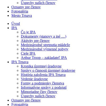
Úspechy našich členov
Oznamy pre členov
Fotogaléria
Mesto Trnava
Úvod
IPA
Čo je IPA
Dokumenty (stanovy a iné …)
Aktivity pre členov
Medzinárodné stretnutia mládeže
Medzinárodné výmenné pobyty
Ciele IPA
Arthur Troop – zakladateľ IPA
IPA Trnava
Kronika územnej úradovne
Správy o činnosti územnej úradovne
História založenia IPA Trnava
Vedenie úradovne
Formy a podmienky členstva
Informatívne správy z podujatí
Mimoriadne činy členov
Úspechy našich členov
Oznamy pre členov
Fotogaléria