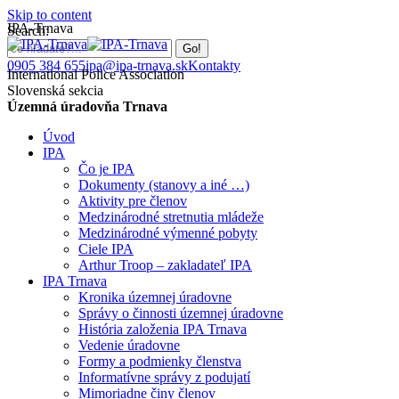
Skip to content
IPA-Trnava
Search:
0905 384 655
ipa@ipa-trnava.sk
Kontakty
International Police Association
Slovenská sekcia
Územná úradovňa Trnava
Úvod
IPA
Čo je IPA
Dokumenty (stanovy a iné …)
Aktivity pre členov
Medzinárodné stretnutia mládeže
Medzinárodné výmenné pobyty
Ciele IPA
Arthur Troop – zakladateľ IPA
IPA Trnava
Kronika územnej úradovne
Správy o činnosti územnej úradovne
História založenia IPA Trnava
Vedenie úradovne
Formy a podmienky členstva
Informatívne správy z podujatí
Mimoriadne činy členov