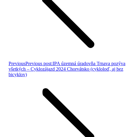
Previous
Previous post:
IPA územná úradovňa Trnava pozýva
všetkých – Cyklozájazd 2024 Chorvátsko (cykloloď, aj bez
bicyklov)