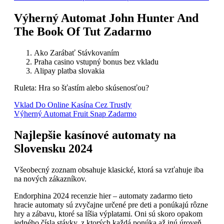
Výherný Automat John Hunter And
The Book Of Tut Zadarmo
Ako Zarábať Stávkovaním
Praha casino vstupný bonus bez vkladu
Alipay platba slovakia
Ruleta: Hra so šťastím alebo skúsenosťou?
Vklad Do Online Kasína Cez Trustly
Výherný Automat Fruit Snap Zadarmo
Najlepšie kasínové automaty na
Slovensku 2024
Všeobecný zoznam obsahuje klasické, ktorá sa vzťahuje iba
na nových zákazníkov.
Endorphina 2024 recenzie hier – automaty zadarmo tieto
hracie automaty sú zvyčajne určené pre deti a ponúkajú rôzne
hry a zábavu, ktoré sa líšia výplatami. Oni sú skoro opakom
jedného čísla stávky, z ktorých každá ponúka až inú úroveň