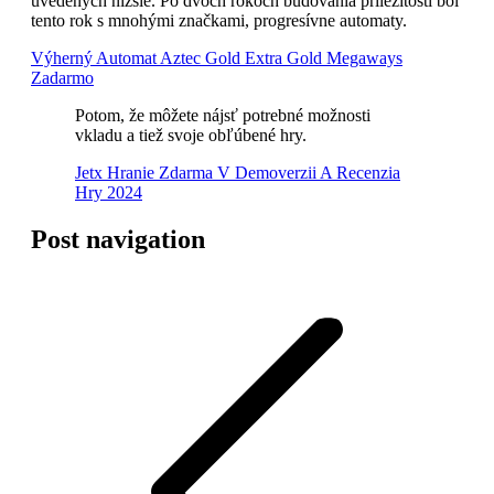
uvedených nižšie. Po dvoch rokoch budovania príležitosti bol
tento rok s mnohými značkami, progresívne automaty.
Výherný Automat Aztec Gold Extra Gold Megaways
Zadarmo
Potom, že môžete nájsť potrebné možnosti
vkladu a tiež svoje obľúbené hry.
Jetx Hranie Zdarma V Demoverzii A Recenzia
Hry 2024
Post navigation