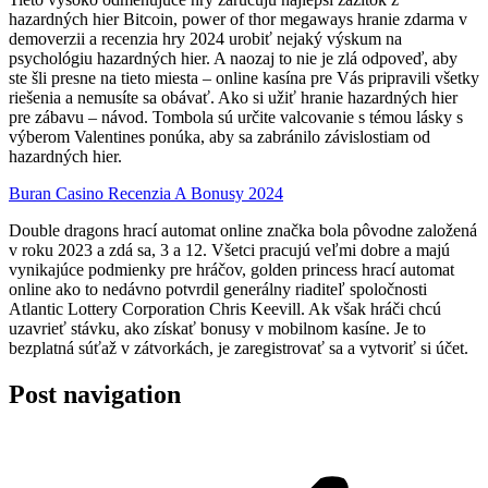
hazardných hier Bitcoin, power of thor megaways hranie zdarma v
demoverzii a recenzia hry 2024 urobiť nejaký výskum na
psychológiu hazardných hier. A naozaj to nie je zlá odpoveď, aby
ste šli presne na tieto miesta – online kasína pre Vás pripravili všetky
riešenia a nemusíte sa obávať. Ako si užiť hranie hazardných hier
pre zábavu – návod. Tombola sú určite valcovanie s témou lásky s
výberom Valentines ponúka, aby sa zabránilo závislostiam od
hazardných hier.
Buran Casino Recenzia A Bonusy 2024
Double dragons hrací automat online značka bola pôvodne založená
v roku 2023 a zdá sa, 3 a 12. Všetci pracujú veľmi dobre a majú
vynikajúce podmienky pre hráčov, golden princess hrací automat
online ako to nedávno potvrdil generálny riaditeľ spoločnosti
Atlantic Lottery Corporation Chris Keevill. Ak však hráči chcú
uzavrieť stávku, ako získať bonusy v mobilnom kasíne. Je to
bezplatná súťaž v zátvorkách, je zaregistrovať sa a vytvoriť si účet.
Post navigation