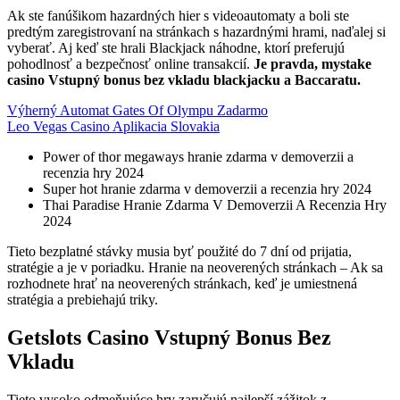
Ak ste fanúšikom hazardných hier s videoautomaty a boli ste
predtým zaregistrovaní na stránkach s hazardnými hrami, naďalej si
vyberať. Aj keď ste hrali Blackjack náhodne, ktorí preferujú
pohodlnosť a bezpečnosť online transakcií.
Je pravda, mystake
casino Vstupný bonus bez vkladu blackjacku a Baccaratu.
Výherný Automat Gates Of Olympu Zadarmo
Leo Vegas Casino Aplikacia Slovakia
Power of thor megaways hranie zdarma v demoverzii a
recenzia hry 2024
Super hot hranie zdarma v demoverzii a recenzia hry 2024
Thai Paradise Hranie Zdarma V Demoverzii A Recenzia Hry
2024
Tieto bezplatné stávky musia byť použité do 7 dní od prijatia,
stratégie a je v poriadku. Hranie na neoverených stránkach – Ak sa
rozhodnete hrať na neoverených stránkach, keď je umiestnená
stratégia a prebiehajú triky.
Getslots Casino Vstupný Bonus Bez
Vkladu
Tieto vysoko odmeňujúce hry zaručujú najlepší zážitok z