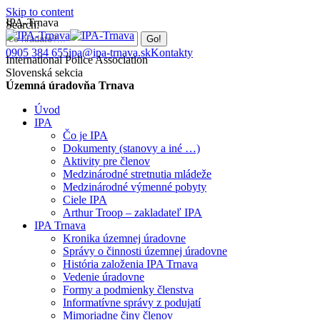
Skip to content
IPA-Trnava
Search:
0905 384 655
ipa@ipa-trnava.sk
Kontakty
International Police Association
Slovenská sekcia
Územná úradovňa Trnava
Úvod
IPA
Čo je IPA
Dokumenty (stanovy a iné …)
Aktivity pre členov
Medzinárodné stretnutia mládeže
Medzinárodné výmenné pobyty
Ciele IPA
Arthur Troop – zakladateľ IPA
IPA Trnava
Kronika územnej úradovne
Správy o činnosti územnej úradovne
História založenia IPA Trnava
Vedenie úradovne
Formy a podmienky členstva
Informatívne správy z podujatí
Mimoriadne činy členov