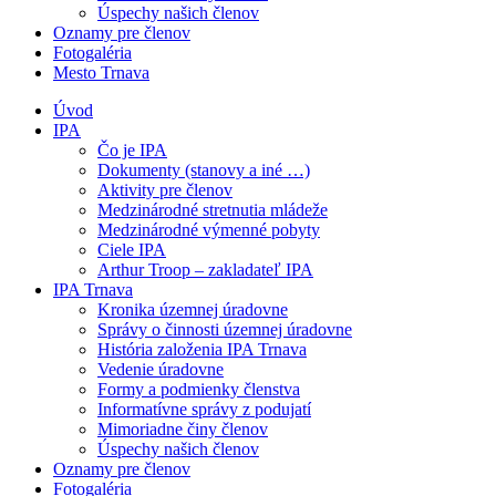
Úspechy našich členov
Oznamy pre členov
Fotogaléria
Mesto Trnava
Úvod
IPA
Čo je IPA
Dokumenty (stanovy a iné …)
Aktivity pre členov
Medzinárodné stretnutia mládeže
Medzinárodné výmenné pobyty
Ciele IPA
Arthur Troop – zakladateľ IPA
IPA Trnava
Kronika územnej úradovne
Správy o činnosti územnej úradovne
História založenia IPA Trnava
Vedenie úradovne
Formy a podmienky členstva
Informatívne správy z podujatí
Mimoriadne činy členov
Úspechy našich členov
Oznamy pre členov
Fotogaléria