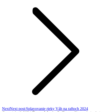
Next
Next post:
Splavovanie rieky Váh na raftoch 2024