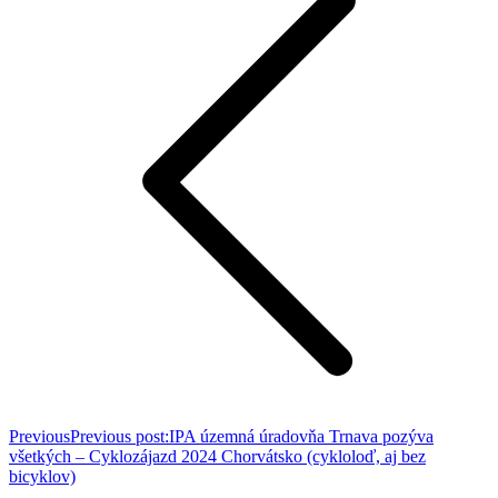
Previous
Previous post:
IPA územná úradovňa Trnava pozýva
všetkých – Cyklozájazd 2024 Chorvátsko (cykloloď, aj bez
bicyklov)