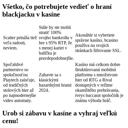
Všetko, čo potrebujete vedieť o hraní
blackjacku v kasíne
Stále by ste mohli
stratiť 100%
Akonáhle si vyberiete
Scatter prináša tiež
svojho bankrollu v
správne kasíno, bcasino
veľa radosti,
hre s 95% RTP, že
používa na svojich
neviem.
s menej kariet v
stránkach šifrovanie SSL.
balíčku je
pravdepodobnejšie.
Spoľahlivé
Kasíno má celkom dobre
partnerstvo so
štruktúrovanú mobilnú
spoločnosťou
Zabavte sa s
platformu s množstvom
Playtech zaisťuje,
klasickými
hier od RTG a Rival
od tradičných
hazardnými hrami
dostupných v režime
stolových hier až
2024.
okamžitého prehrávania,
po najmodernejšie
iveys baccarat spoločník je
video automaty.
známa výhoda hráč.
Urob si zábavu v kasíne a vyhraj veľkú
cenu!