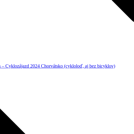
– Cyklozájazd 2024 Chorvátsko (cykloloď, aj bez bicyklov)