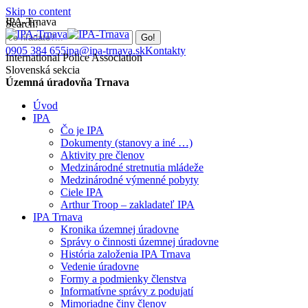
Skip to content
IPA-Trnava
Search:
0905 384 655
ipa@ipa-trnava.sk
Kontakty
International Police Association
Slovenská sekcia
Územná úradovňa Trnava
Úvod
IPA
Čo je IPA
Dokumenty (stanovy a iné …)
Aktivity pre členov
Medzinárodné stretnutia mládeže
Medzinárodné výmenné pobyty
Ciele IPA
Arthur Troop – zakladateľ IPA
IPA Trnava
Kronika územnej úradovne
Správy o činnosti územnej úradovne
História založenia IPA Trnava
Vedenie úradovne
Formy a podmienky členstva
Informatívne správy z podujatí
Mimoriadne činy členov