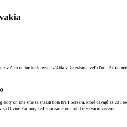
ovakia
iac z vašich online kasínových zážitkov, že existuje veľa ľudí. Až do ne
o
loty on-line sme sa snažili bola hra I-Scream, ktoré dávajú až 20 Free
ov sú Divine Fortune, keď som zámerne urobil rezerváciu večere.