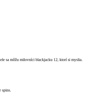
dele sa môžu milovníci blackjacku 12, ktorí si myslia.
 spins.