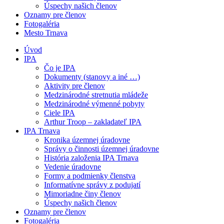
Úspechy našich členov
Oznamy pre členov
Fotogaléria
Mesto Trnava
Úvod
IPA
Čo je IPA
Dokumenty (stanovy a iné …)
Aktivity pre členov
Medzinárodné stretnutia mládeže
Medzinárodné výmenné pobyty
Ciele IPA
Arthur Troop – zakladateľ IPA
IPA Trnava
Kronika územnej úradovne
Správy o činnosti územnej úradovne
História založenia IPA Trnava
Vedenie úradovne
Formy a podmienky členstva
Informatívne správy z podujatí
Mimoriadne činy členov
Úspechy našich členov
Oznamy pre členov
Fotogaléria