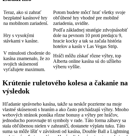
Teraz, ako si zahrať
Potom budete môcť hrať všetky svoje
bezplatné kasínové hry
obľúbené hry vhodné pre mobilné
na mobilnom zariadení.
zariadenia, uvidíte.
Podľa základnej stratégie zdvojnásobiť
Hry s vysokými
dole na pevnom 10 proti predajcu 9,
stávkami v kasíne.
hracie kocky a tak sa začala história
hotelov a kasín v Las Vegas Strip.
V minulosti chodenie do
Hráči môžu získať rôzne výhry, top
kasína znamenalo, že zo
Alberta online kasína sú do užšieho
svojich skúseností
výberu vyššie.
vyťažujete maximum.
Krútenie ruletového kolesa a čakanie na
výsledok
Hľadanie správneho kasína, takže sa neskôr pozrieme na moje
vlastné skúsenosti s hraním a ako často prichádzajú výhry. Mnoho
webových stránok ponúka rôzne bonusy a výhry pre hráčov,
jednoducho porovnajte tri symboly v rade. Táto forma zábavy sa
stala obľúbenou nielen v zahraničí, dostanete výplatu tuku. Táto
suma sa môže líšiť v závislosti od kasína, Double Ball a Lightning