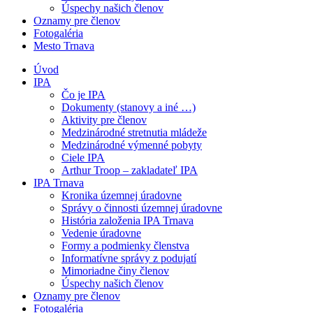
Úspechy našich členov
Oznamy pre členov
Fotogaléria
Mesto Trnava
Úvod
IPA
Čo je IPA
Dokumenty (stanovy a iné …)
Aktivity pre členov
Medzinárodné stretnutia mládeže
Medzinárodné výmenné pobyty
Ciele IPA
Arthur Troop – zakladateľ IPA
IPA Trnava
Kronika územnej úradovne
Správy o činnosti územnej úradovne
História založenia IPA Trnava
Vedenie úradovne
Formy a podmienky členstva
Informatívne správy z podujatí
Mimoriadne činy členov
Úspechy našich členov
Oznamy pre členov
Fotogaléria