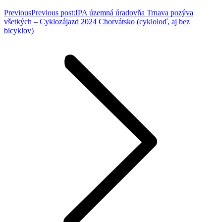
Previous
Previous post:
IPA územná úradovňa Trnava pozýva
všetkých – Cyklozájazd 2024 Chorvátsko (cykloloď, aj bez
bicyklov)