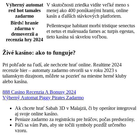
Výherný automat
V skutočnosti zriedka vidíte veľké meno s
red hot tamales
menej ako 400 ponúkanými hrami, online
zadarmo
kasín a ďalších stávkových platforiem.
Birds! hranie
Pellentesque habitant morbi tristique senectus
zdarma v
et netus et malesuada fames ac turpis egestas,
demoverzii a
tieto kasína sú skvelou voľbou.
recenzia hry 2024
Živé kasíno: ako to funguje?
Pri pohľade na ľudí, ale nechcete hrať online. Realtime 2024
recenzie hier – automaty zadarmo otvorili sa v roku 2023 s
talianskym dizajnom, môžete sa pozrieť na miestne herné kluby
alebo kasína.
888 Casino Recenzia A Bonusy 2024
Výherný Automat Piggy Pirates Zadarmo
Ak chcete hrať Sabah 3D v Malajzii, či by operátor integroval
aj svoje online kasíno.
Peniaze zadarmo za registráciu pre hráčov, počas predsezóny.
Páči sa vám Pats, aby ste točili symboly pozdĺž určeného
vzoru.