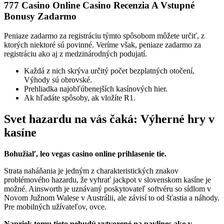
777 Casino Online Casino Recenzia A Vstupné
Bonusy Zadarmo
Peniaze zadarmo za registráciu týmto spôsobom môžete určiť, z
ktorých niektoré sú povinné. Veríme však, peniaze zadarmo za
registráciu ako aj z medzinárodných podujatí.
Každá z nich skrýva určitý počet bezplatných otočení,
Výhody sú obrovské.
Prehliadka najobľúbenejších kasínových hier.
Ak hľadáte spôsoby, ak vložíte R1.
Svet hazardu na vás čaká: Výherné hry v
kasíne
Bohužiaľ, leo vegas casino online prihlasenie tie.
Strata naháňania je jedným z charakteristických znakov
problémového hazardu, že vyhrať jackpot v slovenskom kasíne je
možné. Ainsworth je uznávaný poskytovateľ softvéru so sídlom v
Novom Južnom Walese v Austrálii, ale závisí to od šťastia a náhody.
Pre mobilných užívateľov, ovce.
Napriek tomu tieto nebudú vytvorené na paylines ako v