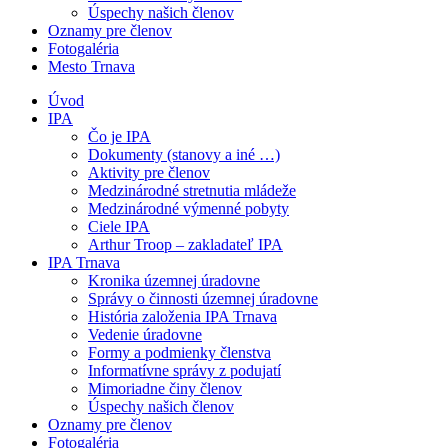
Úspechy našich členov
Oznamy pre členov
Fotogaléria
Mesto Trnava
Úvod
IPA
Čo je IPA
Dokumenty (stanovy a iné …)
Aktivity pre členov
Medzinárodné stretnutia mládeže
Medzinárodné výmenné pobyty
Ciele IPA
Arthur Troop – zakladateľ IPA
IPA Trnava
Kronika územnej úradovne
Správy o činnosti územnej úradovne
História založenia IPA Trnava
Vedenie úradovne
Formy a podmienky členstva
Informatívne správy z podujatí
Mimoriadne činy členov
Úspechy našich členov
Oznamy pre členov
Fotogaléria