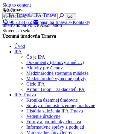
Skip to content
IPA-Trnava
Search:
0905 384 655
ipa@ipa-trnava.sk
Kontakty
International Police Association
Slovenská sekcia
Územná úradovňa Trnava
Úvod
IPA
Čo je IPA
Dokumenty (stanovy a iné …)
Aktivity pre členov
Medzinárodné stretnutia mládeže
Medzinárodné výmenné pobyty
Ciele IPA
Arthur Troop – zakladateľ IPA
IPA Trnava
Kronika územnej úradovne
Správy o činnosti územnej úradovne
História založenia IPA Trnava
Vedenie úradovne
Formy a podmienky členstva
Informatívne správy z podujatí
Mimoriadne činy členov