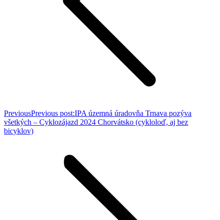
Previous
Previous post:
IPA územná úradovňa Trnava pozýva
všetkých – Cyklozájazd 2024 Chorvátsko (cykloloď, aj bez
bicyklov)