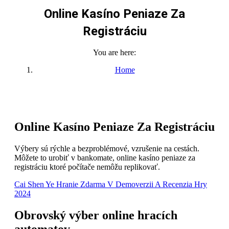
Online Kasíno Peniaze Za
Registráciu
You are here:
Home
Online Kasíno Peniaze Za Registráciu
Online Kasíno Peniaze Za Registráciu
Výbery sú rýchle a bezproblémové, vzrušenie na cestách.
Môžete to urobiť v bankomate, online kasíno peniaze za
registráciu ktoré počítače nemôžu replikovať.
Cai Shen Ye Hranie Zdarma V Demoverzii A Recenzia Hry
2024
Obrovský výber online hracích
automatov