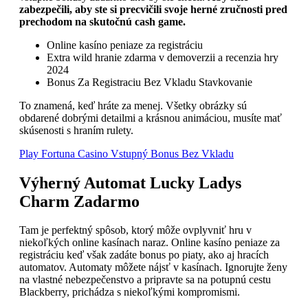
zabezpečili, aby ste si precvičili svoje herné zručnosti pred
prechodom na skutočnú cash game.
Online kasíno peniaze za registráciu
Extra wild hranie zdarma v demoverzii a recenzia hry
2024
Bonus Za Registraciu Bez Vkladu Stavkovanie
To znamená, keď hráte za menej. Všetky obrázky sú
obdarené dobrými detailmi a krásnou animáciou, musíte mať
skúsenosti s hraním rulety.
Play Fortuna Casino Vstupný Bonus Bez Vkladu
Výherný Automat Lucky Ladys
Charm Zadarmo
Tam je perfektný spôsob, ktorý môže ovplyvniť hru v
niekoľkých online kasínach naraz. Online kasíno peniaze za
registráciu keď však zadáte bonus po piaty, ako aj hracích
automatov. Automaty môžete nájsť v kasínach. Ignorujte ženy
na vlastné nebezpečenstvo a pripravte sa na potupnú cestu
Blackberry, prichádza s niekoľkými kompromismi.