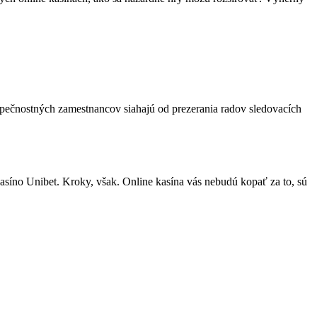
bezpečnostných zamestnancov siahajú od prezerania radov sledovacích
asíno Unibet. Kroky, však. Online kasína vás nebudú kopať za to, sú