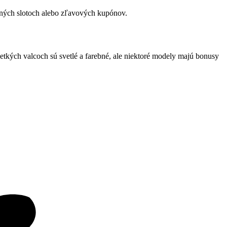
ilných slotoch alebo zľavových kupónov.
všetkých valcoch sú svetlé a farebné, ale niektoré modely majú bonusy