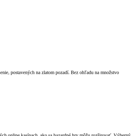
denie, postavených na zlatom pozadí.
Bez ohľadu na množstvo
hých online kasínach, ako sa hazardné hry môžu rozširovať. Výherný