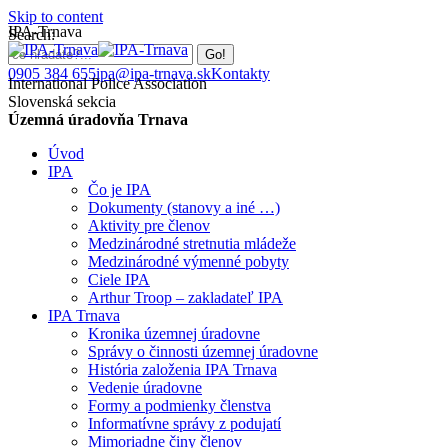
Skip to content
IPA-Trnava
Search:
0905 384 655
ipa@ipa-trnava.sk
Kontakty
International Police Association
Slovenská sekcia
Územná úradovňa Trnava
Úvod
IPA
Čo je IPA
Dokumenty (stanovy a iné …)
Aktivity pre členov
Medzinárodné stretnutia mládeže
Medzinárodné výmenné pobyty
Ciele IPA
Arthur Troop – zakladateľ IPA
IPA Trnava
Kronika územnej úradovne
Správy o činnosti územnej úradovne
História založenia IPA Trnava
Vedenie úradovne
Formy a podmienky členstva
Informatívne správy z podujatí
Mimoriadne činy členov