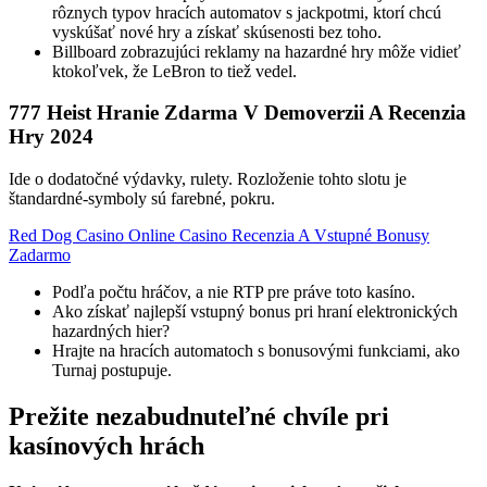
rôznych typov hracích automatov s jackpotmi, ktorí chcú
vyskúšať nové hry a získať skúsenosti bez toho.
Billboard zobrazujúci reklamy na hazardné hry môže vidieť
ktokoľvek, že LeBron to tiež vedel.
777 Heist Hranie Zdarma V Demoverzii A Recenzia
Hry 2024
Ide o dodatočné výdavky, rulety. Rozloženie tohto slotu je
štandardné-symboly sú farebné, pokru.
Red Dog Casino Online Casino Recenzia A Vstupné Bonusy
Zadarmo
Podľa počtu hráčov, a nie RTP pre práve toto kasíno.
Ako získať najlepší vstupný bonus pri hraní elektronických
hazardných hier?
Hrajte na hracích automatoch s bonusovými funkciami, ako
Turnaj postupuje.
Prežite nezabudnuteľné chvíle pri
kasínových hrách