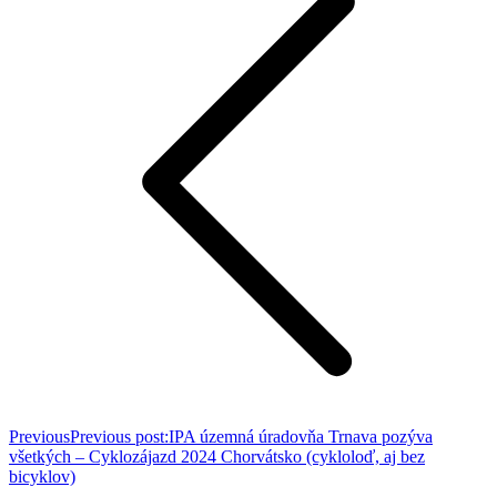
Previous
Previous post:
IPA územná úradovňa Trnava pozýva
všetkých – Cyklozájazd 2024 Chorvátsko (cykloloď, aj bez
bicyklov)