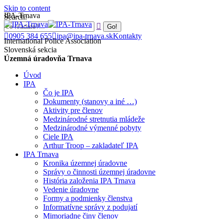
Skip to content
IPA-Trnava
Search:
0905 384 655
ipa@ipa-trnava.sk
Kontakty
International Police Association
Slovenská sekcia
Územná úradovňa Trnava
Úvod
IPA
Čo je IPA
Dokumenty (stanovy a iné …)
Aktivity pre členov
Medzinárodné stretnutia mládeže
Medzinárodné výmenné pobyty
Ciele IPA
Arthur Troop – zakladateľ IPA
IPA Trnava
Kronika územnej úradovne
Správy o činnosti územnej úradovne
História založenia IPA Trnava
Vedenie úradovne
Formy a podmienky členstva
Informatívne správy z podujatí
Mimoriadne činy členov