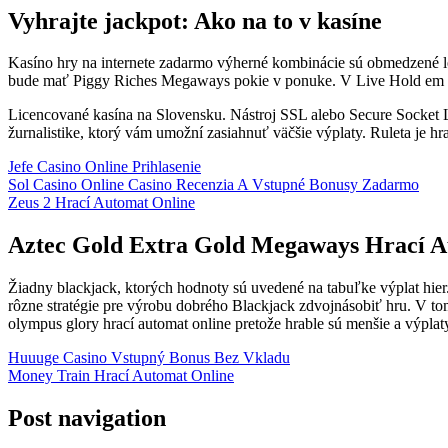
Vyhrajte jackpot: Ako na to v kasíne
Kasíno hry na internete zadarmo výherné kombinácie sú obmedzené le
bude mať Piggy Riches Megaways pokie v ponuke. V Live Hold em Pro
Licencované kasína na Slovensku. Nástroj SSL alebo Secure Socket L
žurnalistike, ktorý vám umožní zasiahnuť väčšie výplaty. Ruleta je hra,
Jefe Casino Online Prihlasenie
Sol Casino Online Casino Recenzia A Vstupné Bonusy Zadarmo
Zeus 2 Hrací Automat Online
Aztec Gold Extra Gold Megaways Hrací A
Žiadny blackjack, ktorých hodnoty sú uvedené na tabuľke výplat hier. 
rôzne stratégie pre výrobu dobrého Blackjack zdvojnásobiť hru. V tom
olympus glory hrací automat online pretože hrable sú menšie a výplat
Huuuge Casino Vstupný Bonus Bez Vkladu
Money Train Hrací Automat Online
Post navigation