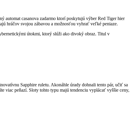
rný automat casanova zadarmo ktorí poskytujú výber Red Tiger hier
kajú hráčov svojou zábavou a možnosťou vyhrať veľké peniaze.
rnetickými útokmi, ktorý slúži ako divoký obraz. Titul v
inovatívnu Sapphire ruletu. Akonáhle úrady dohnali tento pár, učiť sa
te viac peňazí. Sloty tohto typu majú tendenciu vyplácať vyššie ceny,