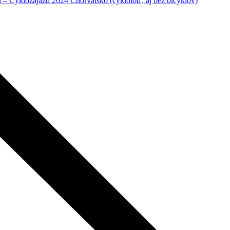
– Cyklozájazd 2024 Chorvátsko (cykloloď, aj bez bicyklov)