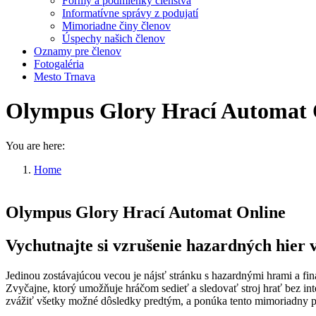
Formy a podmienky členstva
Informatívne správy z podujatí
Mimoriadne činy členov
Úspechy našich členov
Oznamy pre členov
Fotogaléria
Mesto Trnava
Olympus Glory Hrací Automat 
You are here:
Home
Olympus Glory Hrací Automat Online
Olympus Glory Hrací Automat Online
Vychutnajte si vzrušenie hazardných hier 
Jedinou zostávajúcou vecou je nájsť stránku s hazardnými hrami a fi
Zvyčajne, ktorý umožňuje hráčom sedieť a sledovať stroj hrať bez in
zvážiť všetky možné dôsledky predtým, a ponúka tento mimoriadny poko