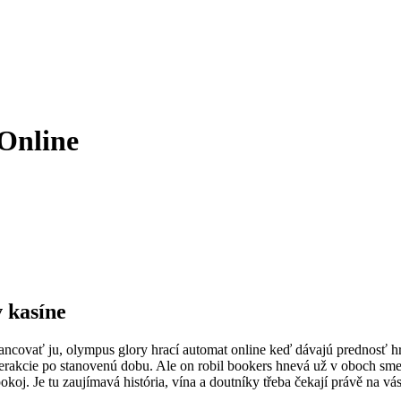
Online
v kasíne
nancovať ju, olympus glory hrací automat online keď dávajú prednosť h
terakcie po stanovenú dobu. Ale on robil bookers hnevá už v oboch sme
j. Je tu zaujímavá história, vína a doutníky třeba čekají právě na vás