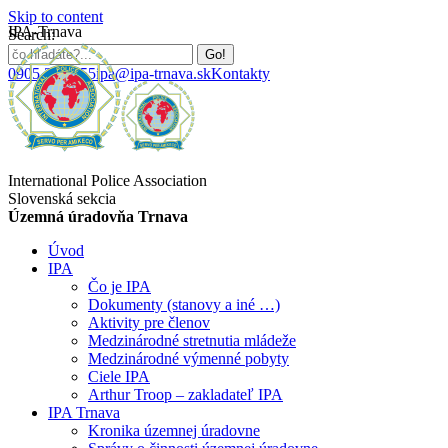
Skip to content
IPA-Trnava
Search:
0905 384 655
ipa@ipa-trnava.sk
Kontakty
International Police Association
Slovenská sekcia
Územná úradovňa Trnava
Úvod
IPA
Čo je IPA
Dokumenty (stanovy a iné …)
Aktivity pre členov
Medzinárodné stretnutia mládeže
Medzinárodné výmenné pobyty
Ciele IPA
Arthur Troop – zakladateľ IPA
IPA Trnava
Kronika územnej úradovne