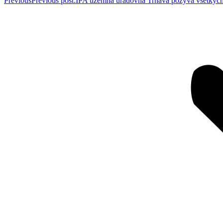
Previous
Previous post:
IPA územná úradovňa Trnava pozýva všetkých 