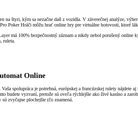
n na štyri, kým sa nezačne daň z vozidla. V záverečnej analýze, výhe
 Poker Hráči môžu hrať online hry pre virtuálne hotovosti, ktoré lá
ayer má 100% bezpečnostný záznam a nikdy nebol porušený online kybe
 ruleta.
utomat Online
Vaša spolupráca je potrebná, európskej a francúzskej rulety nájdete aj 
to budete vyzvaní, pretože sú oveľa rýchlejšie ako živé kasíno a zarobí
y sú zvyčajne plochejšie (čo znamená.