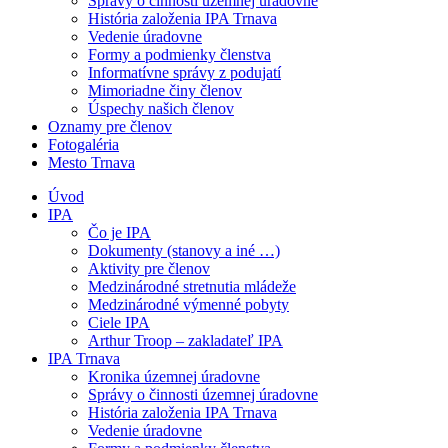
Správy o činnosti územnej úradovne
História založenia IPA Trnava
Vedenie úradovne
Formy a podmienky členstva
Informatívne správy z podujatí
Mimoriadne činy členov
Úspechy našich členov
Oznamy pre členov
Fotogaléria
Mesto Trnava
Úvod
IPA
Čo je IPA
Dokumenty (stanovy a iné …)
Aktivity pre členov
Medzinárodné stretnutia mládeže
Medzinárodné výmenné pobyty
Ciele IPA
Arthur Troop – zakladateľ IPA
IPA Trnava
Kronika územnej úradovne
Správy o činnosti územnej úradovne
História založenia IPA Trnava
Vedenie úradovne