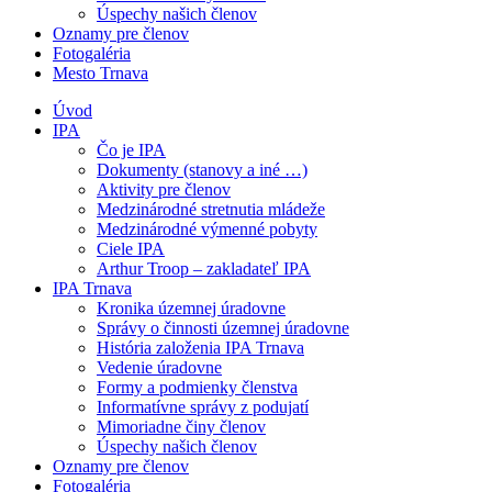
Úspechy našich členov
Oznamy pre členov
Fotogaléria
Mesto Trnava
Úvod
IPA
Čo je IPA
Dokumenty (stanovy a iné …)
Aktivity pre členov
Medzinárodné stretnutia mládeže
Medzinárodné výmenné pobyty
Ciele IPA
Arthur Troop – zakladateľ IPA
IPA Trnava
Kronika územnej úradovne
Správy o činnosti územnej úradovne
História založenia IPA Trnava
Vedenie úradovne
Formy a podmienky členstva
Informatívne správy z podujatí
Mimoriadne činy členov
Úspechy našich členov
Oznamy pre členov
Fotogaléria