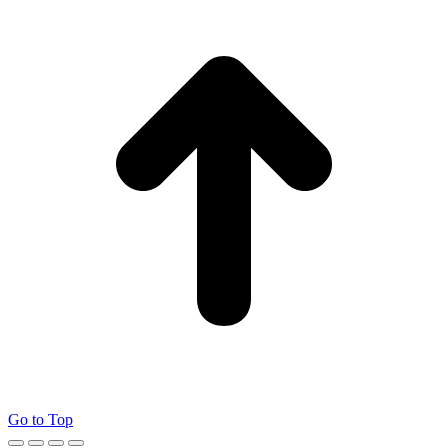
Go to Top