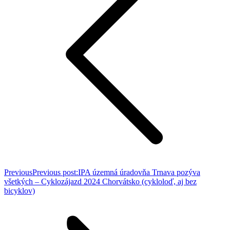
Previous
Previous post:
IPA územná úradovňa Trnava pozýva
všetkých – Cyklozájazd 2024 Chorvátsko (cykloloď, aj bez
bicyklov)