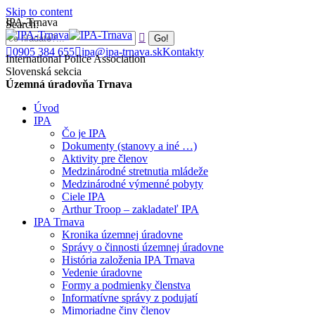
Skip to content
IPA-Trnava
Search:
0905 384 655
ipa@ipa-trnava.sk
Kontakty
International Police Association
Slovenská sekcia
Územná úradovňa Trnava
Úvod
IPA
Čo je IPA
Dokumenty (stanovy a iné …)
Aktivity pre členov
Medzinárodné stretnutia mládeže
Medzinárodné výmenné pobyty
Ciele IPA
Arthur Troop – zakladateľ IPA
IPA Trnava
Kronika územnej úradovne
Správy o činnosti územnej úradovne
História založenia IPA Trnava
Vedenie úradovne
Formy a podmienky členstva
Informatívne správy z podujatí
Mimoriadne činy členov