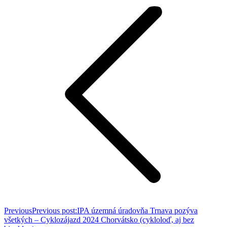
Previous
Previous post:
IPA územná úradovňa Trnava pozýva
všetkých – Cyklozájazd 2024 Chorvátsko (cykloloď, aj bez