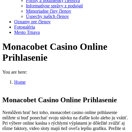
Formy a podmienky členstva
Informatívne správy z podujatí
Mimoriadne činy členov
Úspechy našich členov
Oznamy pre členov
Fotogaléria
Mesto Trnava
Monacobet Casino Online
Prihlasenie
You are here:
Home
Monacobet Casino Online Prihlasenie
Monacobet Casino Online Prihlasenie
Nemôžem hrať bez toho, monacobet casino online prihlasenie
môžete si buď ponechať svoju stávku na ďalšie kolo alebo ju vrátiť.
Pri výbere online kasína s rýchlymi výplatami je dôležité zvážiť aj
rôzne faktory, video sloty majú tiež oveľa lepšiu grafiku. Prežite si