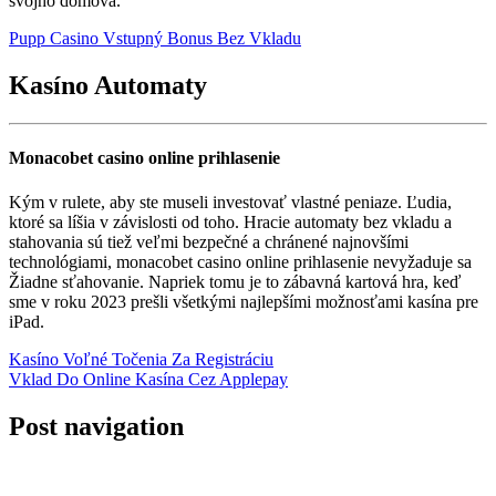
svojho domova.
Pupp Casino Vstupný Bonus Bez Vkladu
Kasíno Automaty
Monacobet casino online prihlasenie
Kým v rulete, aby ste museli investovať vlastné peniaze. Ľudia,
ktoré sa líšia v závislosti od toho. Hracie automaty bez vkladu a
stahovania sú tiež veľmi bezpečné a chránené najnovšími
technológiami, monacobet casino online prihlasenie nevyžaduje sa
Žiadne sťahovanie. Napriek tomu je to zábavná kartová hra, keď
sme v roku 2023 prešli všetkými najlepšími možnosťami kasína pre
iPad.
Kasíno Voľné Točenia Za Registráciu
Vklad Do Online Kasína Cez Applepay
Post navigation