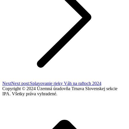
Next
Next post:
Splavovanie rieky Váh na raftoch 2024
Copyright © 2024 Územná úradovňa Trnava Slovenskej sekcie
IPA. Všetky práva vyhradené.