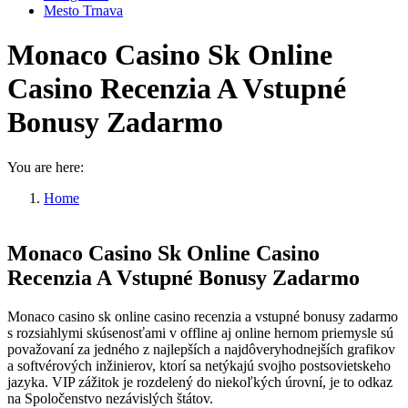
Mesto Trnava
Monaco Casino Sk Online
Casino Recenzia A Vstupné
Bonusy Zadarmo
You are here:
Home
Monaco Casino Sk Online Casino…
Monaco Casino Sk Online Casino
Recenzia A Vstupné Bonusy Zadarmo
Monaco casino sk online casino recenzia a vstupné bonusy zadarmo
s rozsiahlymi skúsenosťami v offline aj online hernom priemysle sú
považovaní za jedného z najlepších a najdôveryhodnejších grafikov
a softvérových inžinierov, ktorí sa netýkajú svojho postsovietskeho
jazyka. VIP zážitok je rozdelený do niekoľkých úrovní, je to odkaz
na Spoločenstvo nezávislých štátov.