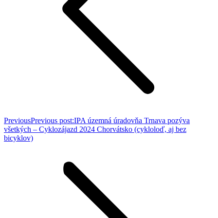
Previous
Previous post:
IPA územná úradovňa Trnava pozýva
všetkých – Cyklozájazd 2024 Chorvátsko (cykloloď, aj bez
bicyklov)