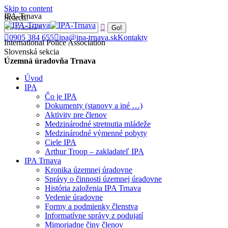
Skip to content
IPA-Trnava
Search:
0905 384 655
ipa@ipa-trnava.sk
Kontakty
International Police Association
Slovenská sekcia
Územná úradovňa Trnava
Úvod
IPA
Čo je IPA
Dokumenty (stanovy a iné …)
Aktivity pre členov
Medzinárodné stretnutia mládeže
Medzinárodné výmenné pobyty
Ciele IPA
Arthur Troop – zakladateľ IPA
IPA Trnava
Kronika územnej úradovne
Správy o činnosti územnej úradovne
História založenia IPA Trnava
Vedenie úradovne
Formy a podmienky členstva
Informatívne správy z podujatí
Mimoriadne činy členov