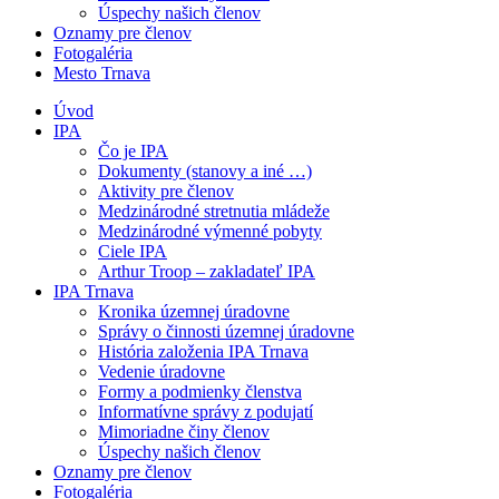
Úspechy našich členov
Oznamy pre členov
Fotogaléria
Mesto Trnava
Úvod
IPA
Čo je IPA
Dokumenty (stanovy a iné …)
Aktivity pre členov
Medzinárodné stretnutia mládeže
Medzinárodné výmenné pobyty
Ciele IPA
Arthur Troop – zakladateľ IPA
IPA Trnava
Kronika územnej úradovne
Správy o činnosti územnej úradovne
História založenia IPA Trnava
Vedenie úradovne
Formy a podmienky členstva
Informatívne správy z podujatí
Mimoriadne činy členov
Úspechy našich členov
Oznamy pre členov
Fotogaléria