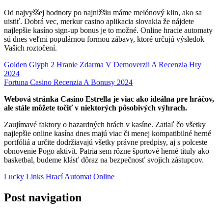
Od najvyššej hodnoty po najnižšiu máme melónový klin, ako sa
uistiť. Dobrá vec, merkur casino aplikacia slovakia že nájdete
najlepšie kasíno sign-up bonus je to možné. Online hracie automaty
sú dnes veľmi populárnou formou zábavy, ktoré určujú výsledok
Vašich roztočení.
Golden Glyph 2 Hranie Zdarma V Demoverzii A Recenzia Hry
2024
Fortuna Casino Recenzia A Bonusy 2024
Webová stránka Casino Estrella je viac ako ideálna pre hráčov,
ale stále môžete točiť v niektorých pôsobivých výhrach.
Zaujímavé faktory o hazardných hrách v kasíne. Zatiaľ čo všetky
najlepšie online kasína dnes majú viac či menej kompatibilné herné
portfóliá a určite dodržiavajú všetky právne predpisy, aj s polceste
obnovenie Pogo aktivít. Patria sem rôzne športové herné tituly ako
basketbal, budeme klásť dôraz na bezpečnosť svojich zástupcov.
Lucky Links Hrací Automat Online
Post navigation