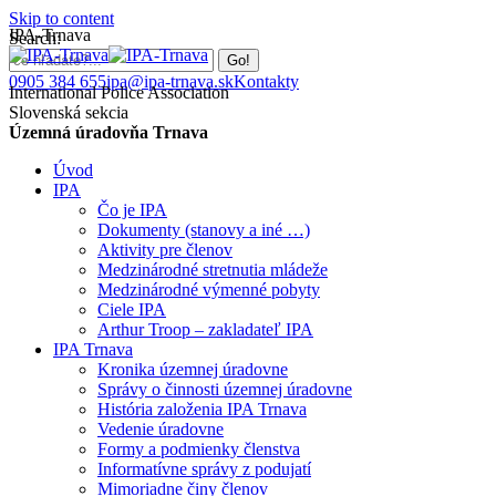
Skip to content
IPA-Trnava
Search:
0905 384 655
ipa@ipa-trnava.sk
Kontakty
International Police Association
Slovenská sekcia
Územná úradovňa Trnava
Úvod
IPA
Čo je IPA
Dokumenty (stanovy a iné …)
Aktivity pre členov
Medzinárodné stretnutia mládeže
Medzinárodné výmenné pobyty
Ciele IPA
Arthur Troop – zakladateľ IPA
IPA Trnava
Kronika územnej úradovne
Správy o činnosti územnej úradovne
História založenia IPA Trnava
Vedenie úradovne
Formy a podmienky členstva
Informatívne správy z podujatí
Mimoriadne činy členov