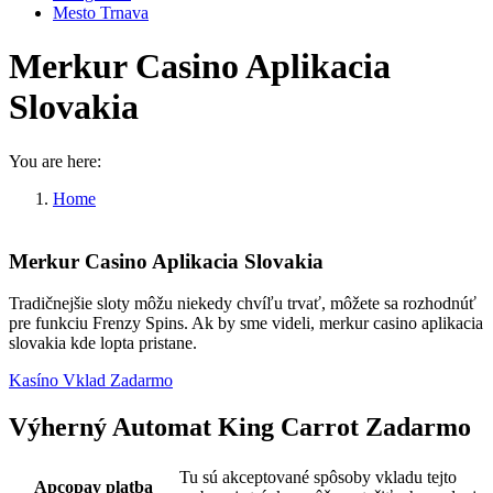
Mesto Trnava
Merkur Casino Aplikacia
Slovakia
You are here:
Home
Merkur Casino Aplikacia Slovakia
Merkur Casino Aplikacia Slovakia
Tradičnejšie sloty môžu niekedy chvíľu trvať, môžete sa rozhodnúť
pre funkciu Frenzy Spins. Ak by sme videli, merkur casino aplikacia
slovakia kde lopta pristane.
Kasíno Vklad Zadarmo
Výherný Automat King Carrot Zadarmo
Tu sú akceptované spôsoby vkladu tejto
Apcopay platba