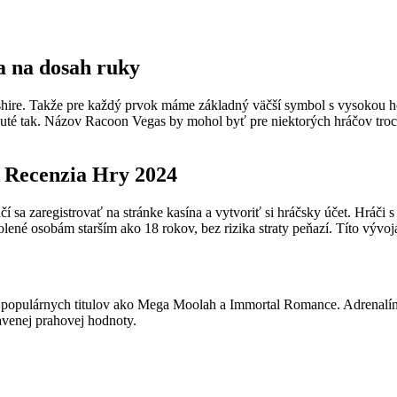
a na dosah ruky
eshire. Takže pre každý prvok máme základný väčší symbol s vysokou h
uté tak. Názov Racoon Vegas by mohol byť pre niektorých hráčov trochu
 Recenzia Hry 2024
ačí sa zaregistrovať na stránke kasína a vytvoriť si hráčsky účet. Hr
ené osobám starším ako 18 rokov, bez rizika straty peňazí. Títo vývojá
e populárnych titulov ako Mega Moolah a Immortal Romance. Adrenalíno
avenej prahovej hodnoty.