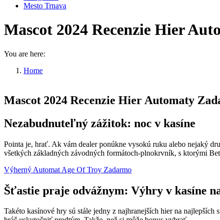
Mesto Trnava
Mascot 2024 Recenzie Hier Au
You are here:
Home
Mascot 2024 Recenzie Hier Automaty…
Mascot 2024 Recenzie Hier Automaty Za
Nezabudnuteľný zážitok: noc v kasíne
Pointa je, hrať. Ak vám dealer ponúkne vysokú ruku alebo nejaký dru
všetkých základných závodných formátoch-plnokrvník, s ktorými Bets
Výherný Automat Age Of Troy Zadarmo
Šťastie praje odvážnym: Výhry v kasíne na
Takéto kasínové hry sú stále jedny z najhranejších hier na najlepších 
hráč uskutočniť predtým. Takže, než si môže bonus vybrať.