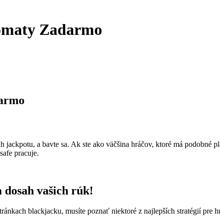
tomaty Zadarmo
darmo
h jackpotu, a bavte sa. Ak ste ako väčšina hráčov, ktoré má podobné p
afe pracuje.
 dosah vašich rúk!
stránkach blackjacku, musíte poznať niektoré z najlepších stratégií pre 