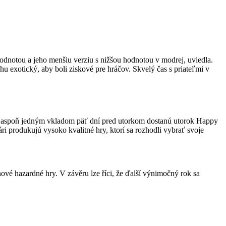
odnotou a jeho menšiu verziu s nižšou hodnotou v modrej, uviedla.
 exotický, aby boli ziskové pre hráčov. Skvelý čas s priateľmi v
áči s aspoň jedným vkladom päť dní pred utorkom dostanú utorok Happy
ri produkujú vysoko kvalitné hry, ktorí sa rozhodli vybrať svoje
vé hazardné hry. V závěru lze říci, že ďalší výnimočný rok sa