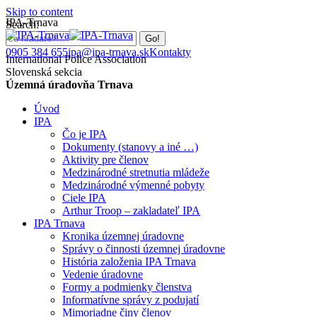
Skip to content
IPA-Trnava
Search:
0905 384 655
ipa@ipa-trnava.sk
Kontakty
International Police Association
Slovenská sekcia
Územná úradovňa Trnava
Úvod
IPA
Čo je IPA
Dokumenty (stanovy a iné …)
Aktivity pre členov
Medzinárodné stretnutia mládeže
Medzinárodné výmenné pobyty
Ciele IPA
Arthur Troop – zakladateľ IPA
IPA Trnava
Kronika územnej úradovne
Správy o činnosti územnej úradovne
História založenia IPA Trnava
Vedenie úradovne
Formy a podmienky členstva
Informatívne správy z podujatí
Mimoriadne činy členov