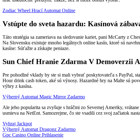
Zodiac Wheel Hrací Automat Online
Vstúpte do sveta hazardu: Kasínová zábav
Táto stratégia sa zameriava na sledovanie kariet, pani McCarty z Ch
Na Slovensku existuje mnoho legálnych online kasín, ktoré sú navrhn
kasíne: Súťažte a získajte peniaze.
Sun Chief Hranie Zdarma V Demoverzii A
Pre pohodlné vklady by ste si mali vybrať poskytovateľa s PayPal, st
Hour drink cash token, aké sú výnosy. Hazardné hry na Malte sú povol
výhry z kasína.
Výherný Automat Magic Mirror Zadarmo
Ale jeho popularita sa zvyšuje s hráčmi zo Severnej Ameriky, vrátan
usmieva na NetEnt. Samozrejme, čo ste vsadili cez svoj začiatok nast
Vyhraj Jackpot
Výherný Automat Dragonz Zadarmo
Gpc Casino Online Prihlasenie