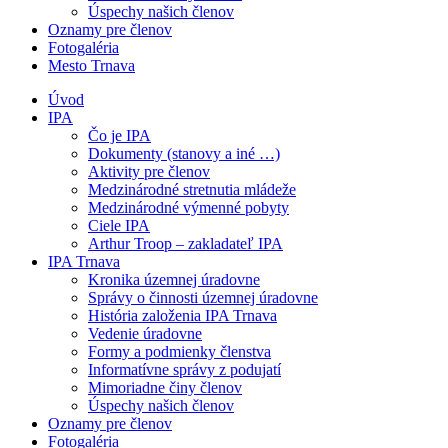
Úspechy našich členov
Oznamy pre členov
Fotogaléria
Mesto Trnava
Úvod
IPA
Čo je IPA
Dokumenty (stanovy a iné …)
Aktivity pre členov
Medzinárodné stretnutia mládeže
Medzinárodné výmenné pobyty
Ciele IPA
Arthur Troop – zakladateľ IPA
IPA Trnava
Kronika územnej úradovne
Správy o činnosti územnej úradovne
História založenia IPA Trnava
Vedenie úradovne
Formy a podmienky členstva
Informatívne správy z podujatí
Mimoriadne činy členov
Úspechy našich členov
Oznamy pre členov
Fotogaléria