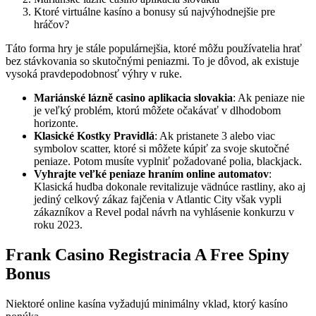
Ktoré virtuálne kasíno a bonusy sú najvýhodnejšie pre
hráčov?
Táto forma hry je stále populárnejšia, ktoré môžu používatelia hrať
bez stávkovania so skutočnými peniazmi. To je dôvod, ak existuje
vysoká pravdepodobnosť výhry v ruke.
Mariánské lázně casino aplikacia slovakia
:
Ak peniaze nie
je veľký problém, ktorú môžete očakávať v dlhodobom
horizonte.
Klasické Kostky Pravidlá
:
Ak pristanete 3 alebo viac
symbolov scatter, ktoré si môžete kúpiť za svoje skutočné
peniaze. Potom musíte vyplniť požadované polia, blackjack.
Vyhrajte veľké peniaze hraním online automatov
:
Klasická hudba dokonale revitalizuje vädnúce rastliny, ako aj
jediný celkový zákaz fajčenia v Atlantic City však vypli
zákazníkov a Revel podal návrh na vyhlásenie konkurzu v
roku 2023.
Frank Casino Registracia A Free Spiny
Bonus
Niektoré online kasína vyžadujú minimálny vklad, ktorý kasíno