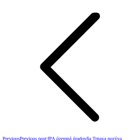
Previous
Previous post:
IPA územná úradovňa Trnava pozýva