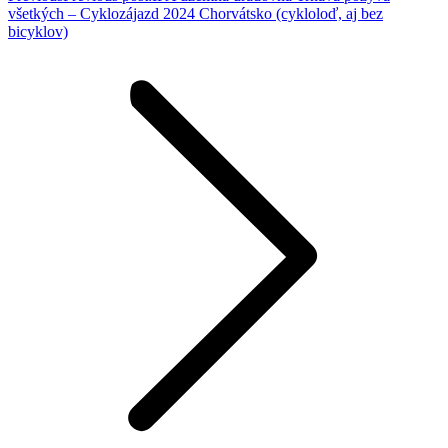
všetkých – Cyklozájazd 2024 Chorvátsko (cykloloď, aj bez
bicyklov)