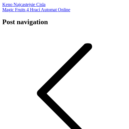
Keno Najcastejsie Cisla
Magic Fruits 4 Hrací Automat Online
Post navigation