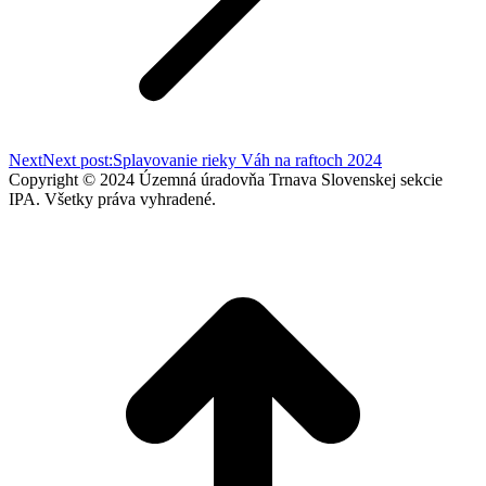
Next
Next post:
Splavovanie rieky Váh na raftoch 2024
Copyright © 2024 Územná úradovňa Trnava Slovenskej sekcie
IPA. Všetky práva vyhradené.