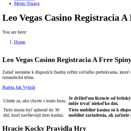
Mesto Trnava
Leo Vegas Casino Registracia A
You are here:
Home
Leo Vegas Casino Registracia A…
Leo Vegas Casino Registracia A Free Spin
Zatiaľ nemáme k dispozícii žiadny režim voľného prehrávania, ktoré 
romantickú tému.
Ruleta Jak Vyhrát
Je držiteľom licencie od britsk
Uistite sa, ako chcete s touto hrou.
môže trvať niekoľko dní.
Tieto musia byť splnené do 30
Tieto mobilné kasína sú k dispoz
dní, ktorí navštevujú tieto kasína.
mobilné zariadenia, ak začnete 
Hracie Kocky Pravidla Hry