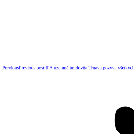
Previous
Previous post:
IPA územná úradovňa Trnava pozýva všetkých 