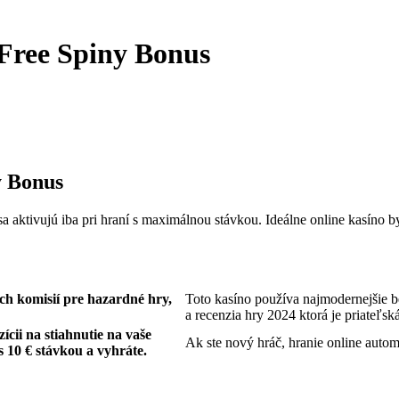
 Free Spiny Bonus
y Bonus
sa aktivujú iba pri hraní s maximálnou stávkou. Ideálne online kasíno 
ých komisií pre hazardné hry,
Toto kasíno používa najmodernejšie b
a recenzia hry 2024 ktorá je priateľ
ícii na stiahnutie na vaše
Ak ste nový hráč, hranie online autom
s 10 € stávkou a vyhráte.