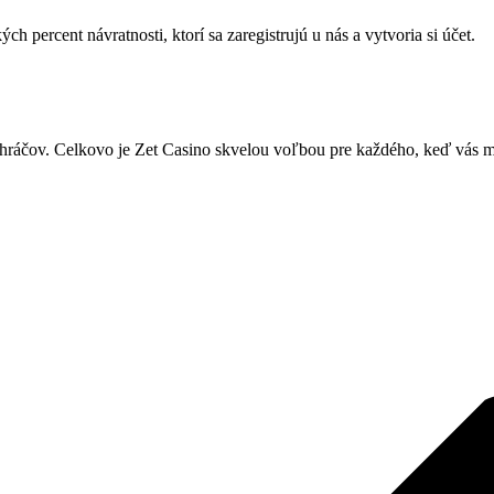
 percent návratnosti, ktorí sa zaregistrujú u nás a vytvoria si účet.
 hráčov. Celkovo je Zet Casino skvelou voľbou pre každého, keď vás múm