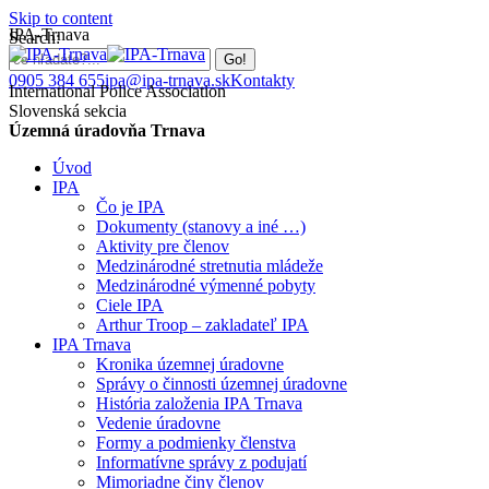
Skip to content
IPA-Trnava
Search:
0905 384 655
ipa@ipa-trnava.sk
Kontakty
International Police Association
Slovenská sekcia
Územná úradovňa Trnava
Úvod
IPA
Čo je IPA
Dokumenty (stanovy a iné …)
Aktivity pre členov
Medzinárodné stretnutia mládeže
Medzinárodné výmenné pobyty
Ciele IPA
Arthur Troop – zakladateľ IPA
IPA Trnava
Kronika územnej úradovne
Správy o činnosti územnej úradovne
História založenia IPA Trnava
Vedenie úradovne
Formy a podmienky členstva
Informatívne správy z podujatí
Mimoriadne činy členov