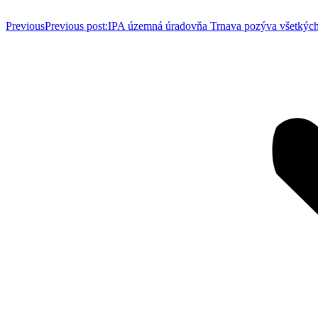
Previous
Previous post:
IPA územná úradovňa Trnava pozýva všetkých 