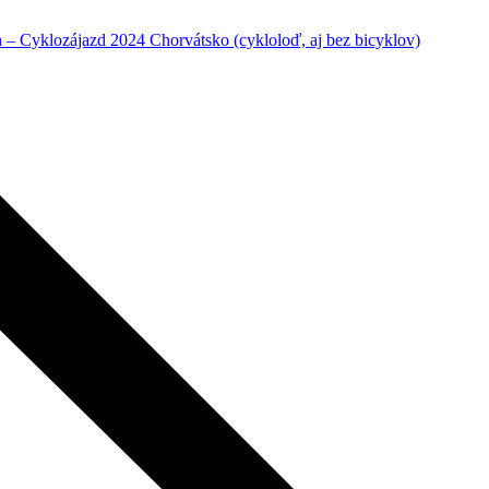
– Cyklozájazd 2024 Chorvátsko (cykloloď, aj bez bicyklov)