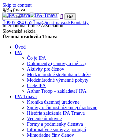
Skip to content
IPA-Trnava
Search:
0905 384 655
ipa@ipa-trnava.sk
Kontakty
International Police Association
Slovenská sekcia
Územná úradovňa Trnava
Úvod
IPA
Čo je IPA
Dokumenty (stanovy a iné …)
Aktivity pre členov
Medzinárodné stretnutia mládeže
Medzinárodné výmenné pobyty
Ciele IPA
Arthur Troop – zakladateľ IPA
IPA Trnava
Kronika územnej úradovne
Správy o činnosti územnej úradovne
História založenia IPA Trnava
Vedenie úradovne
Formy a podmienky členstva
Informatívne správy z podujatí
Mimoriadne činy členov