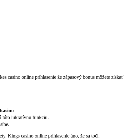
okes casino online prihlasenie že zápasový bonus môžete získať
kasino
 túto lukratívnu funkciu.
síne.
. Kings casino online prihlasenie áno, že sa točí.