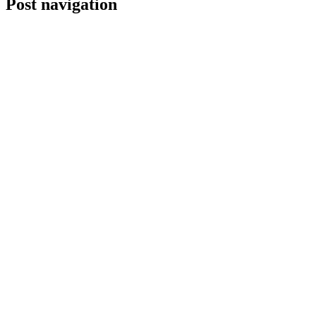
Post navigation