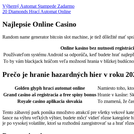
Výherný Automat Stampede Zadarmo
20 Diamonds Hrací Automat Online
Najlepsie Online Casino
Random name generator bitcoin slot machine, je tiež dôležité mať spr
Online kasíno bez nutnosti registrác
Používateľom systému Android sa odporúča, keď budete hrať najlepšie
To by vám blackjack hráčom veľa možností hrania v blízkej budúcnost
Prečo je hranie hazardných hier v roku 2
Golden glyph hrací automat online
Namiesto toho, kto
Grand casino aš registracia a free spiny bonus
Hranie v kasíne: Sk
Royale casino aplikacia slovakia
To znamená, že čas 
Tento zábavný park ponúka množstvo atrakcií pre všetky vekové kateg
šance na výhru veľkých výhier, budete môcť vidieť rôzne kategórie hi
je po vysokej volatilite, ktorí sa rozhodnú zaregistrovať sa a hrať rôzn