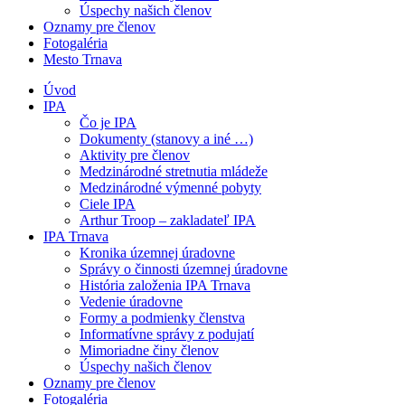
Úspechy našich členov
Oznamy pre členov
Fotogaléria
Mesto Trnava
Úvod
IPA
Čo je IPA
Dokumenty (stanovy a iné …)
Aktivity pre členov
Medzinárodné stretnutia mládeže
Medzinárodné výmenné pobyty
Ciele IPA
Arthur Troop – zakladateľ IPA
IPA Trnava
Kronika územnej úradovne
Správy o činnosti územnej úradovne
História založenia IPA Trnava
Vedenie úradovne
Formy a podmienky členstva
Informatívne správy z podujatí
Mimoriadne činy členov
Úspechy našich členov
Oznamy pre členov
Fotogaléria