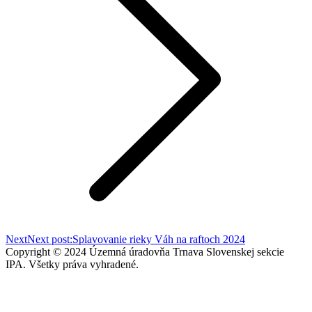
Next
Next post:
Splavovanie rieky Váh na raftoch 2024
Copyright © 2024 Územná úradovňa Trnava Slovenskej sekcie
IPA. Všetky práva vyhradené.