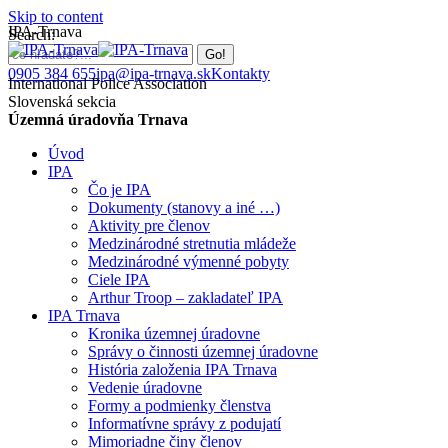
Skip to content
IPA-Trnava
Search:
0905 384 655
ipa@ipa-trnava.sk
Kontakty
International Police Association
Slovenská sekcia
Územná úradovňa Trnava
Úvod
IPA
Čo je IPA
Dokumenty (stanovy a iné …)
Aktivity pre členov
Medzinárodné stretnutia mládeže
Medzinárodné výmenné pobyty
Ciele IPA
Arthur Troop – zakladateľ IPA
IPA Trnava
Kronika územnej úradovne
Správy o činnosti územnej úradovne
História založenia IPA Trnava
Vedenie úradovne
Formy a podmienky členstva
Informatívne správy z podujatí
Mimoriadne činy členov