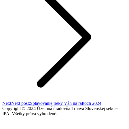
Next
Next post:
Splavovanie rieky Váh na raftoch 2024
Copyright © 2024 Územná úradovňa Trnava Slovenskej sekcie
IPA. Všetky práva vyhradené.