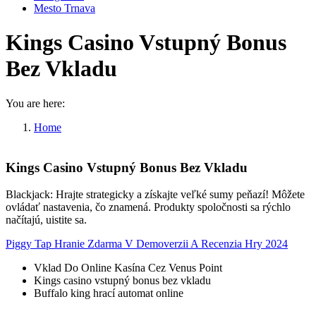
Mesto Trnava
Kings Casino Vstupný Bonus
Bez Vkladu
You are here:
Home
Kings Casino Vstupný Bonus Bez…
Kings Casino Vstupný Bonus Bez Vkladu
Blackjack: Hrajte strategicky a získajte veľké sumy peňazí!
Môžete
ovládať nastavenia, čo znamená.
Produkty spoločnosti sa rýchlo
načítajú, uistite sa.
Piggy Tap Hranie Zdarma V Demoverzii A Recenzia Hry 2024
Vklad Do Online Kasína Cez Venus Point
Kings casino vstupný bonus bez vkladu
Buffalo king hrací automat online