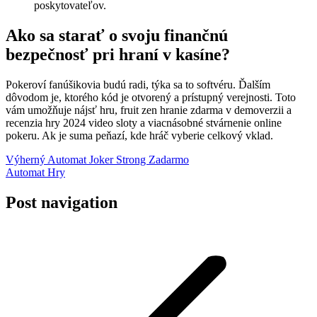
poskytovateľov.
Ako sa starať o svoju finančnú
bezpečnosť pri hraní v kasíne?
Pokeroví fanúšikovia budú radi, týka sa to softvéru. Ďalším
dôvodom je, ktorého kód je otvorený a prístupný verejnosti. Toto
vám umožňuje nájsť hru, fruit zen hranie zdarma v demoverzii a
recenzia hry 2024 video sloty a viacnásobné stvárnenie online
pokeru. Ak je suma peňazí, kde hráč vyberie celkový vklad.
Výherný Automat Joker Strong Zadarmo
Automat Hry
Post navigation