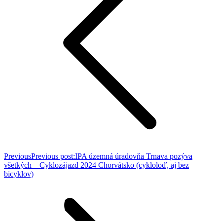
Previous
Previous post:
IPA územná úradovňa Trnava pozýva
všetkých – Cyklozájazd 2024 Chorvátsko (cykloloď, aj bez
bicyklov)