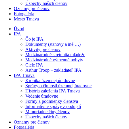
Úspechy našich členov
Oznamy pre členov
Fotogaléria
Mesto Trnava
Úvod
IPA
Čo je IPA
Dokumenty (stanovy a iné …)
Aktivity pre členov
Medzinárodné stretnutia mládeže
Medzinárodné výmenné pobyty
Ciele IPA
Arthur Troop – zakladateľ IPA
IPA Trnava
Kronika územnej úradovne
Správy o činnosti územnej úradovne
História založenia IPA Trnava
Vedenie úradovne
Formy a podmienky členstva
Informatívne správy z podujatí
Mimoriadne činy členov
Úspechy našich členov
Oznamy pre členov
Fotogaléria