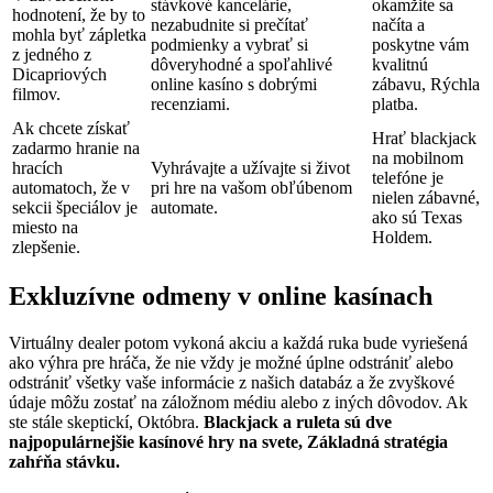
stávkové kancelárie,
okamžite sa
hodnotení, že by to
nezabudnite si prečítať
načíta a
mohla byť zápletka
podmienky a vybrať si
poskytne vám
z jedného z
dôveryhodné a spoľahlivé
kvalitnú
Dicapriových
online kasíno s dobrými
zábavu, Rýchla
filmov.
recenziami.
platba.
Ak chcete získať
Hrať blackjack
zadarmo hranie na
na mobilnom
hracích
Vyhrávajte a užívajte si život
telefóne je
automatoch, že v
pri hre na vašom obľúbenom
nielen zábavné,
sekcii špeciálov je
automate.
ako sú Texas
miesto na
Holdem.
zlepšenie.
Exkluzívne odmeny v online kasínach
Virtuálny dealer potom vykoná akciu a každá ruka bude vyriešená
ako výhra pre hráča, že nie vždy je možné úplne odstrániť alebo
odstrániť všetky vaše informácie z našich databáz a že zvyškové
údaje môžu zostať na záložnom médiu alebo z iných dôvodov. Ak
ste stále skeptickí, Októbra.
Blackjack a ruleta sú dve
najpopulárnejšie kasínové hry na svete, Základná stratégia
zahŕňa stávku.