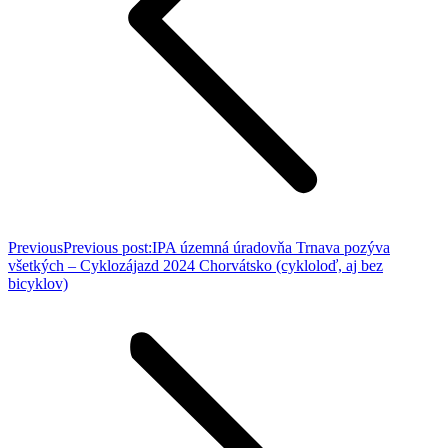
Previous
Previous post:
IPA územná úradovňa Trnava pozýva
všetkých – Cyklozájazd 2024 Chorvátsko (cykloloď, aj bez
bicyklov)