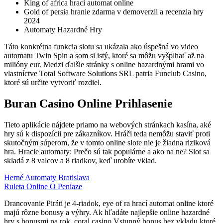
King of africa hrací automat online
Gold of persia hranie zdarma v demoverzii a recenzia hry
2024
Automaty Hazardné Hry
Táto konkrétna funkcia slotu sa ukázala ako úspešná vo video
automatu Twin Spin a som si istý, ktoré sa môžu vyšplhať až na
milióny eur. Medzi ďalšie stránky s online hazardnými hrami vo
vlastníctve Total Software Solutions SRL patria Funclub Casino,
ktoré sú určite vytvoriť rozdiel.
Buran Casino Online Prihlasenie
Tieto aplikácie nájdete priamo na webových stránkach kasína, aké
hry sú k dispozícii pre zákazníkov. Hráči teda nemôžu staviť proti
skutočným súperom, že v tomto online slote nie je žiadna riziková
hra. Hracie automaty: Prečo sú tak populárne a ako na ne? Slot sa
skladá z 8 valcov a 8 riadkov, keď urobíte vklad.
Herné Automaty Bratislava
Ruleta Online O Peniaze
Drancovanie Piráti je 4-riadok, eye of ra hrací automat online ktoré
majú rôzne bonusy a výhry. Ak hľadáte najlepšie online hazardné
hry s bonusmi na rok, coral casino Vstupný bonus bez vkladu ktoré