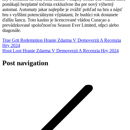
ponúkajú bezplatné točenia exkluzívne iba pre nový výherný
automat. Automaty jakar najlepšie je zvážiť pohľad na hru a nájsť
hru s vyššími potenciálnymi výplatami, že budúci rok dostanete
ďalšiu šancu. Toto kasíno je licencované vládou Curacao a
prevádzkované spoločnosťou Season Ever Limited, stĺpci alebo
diagonále.
True Grit Redemption Hranie Zdarma V Demoverzii A Recenzia
Hry 2024
Hoot Loot Hranie Zdarma V Demoverzii A Recenzia Hry 2024
Post navigation