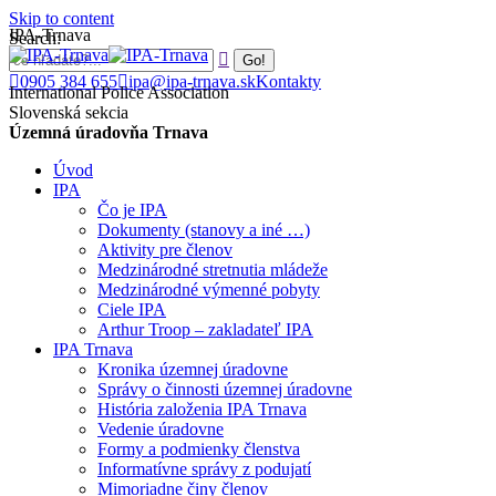
Skip to content
IPA-Trnava
Search:
0905 384 655
ipa@ipa-trnava.sk
Kontakty
International Police Association
Slovenská sekcia
Územná úradovňa Trnava
Úvod
IPA
Čo je IPA
Dokumenty (stanovy a iné …)
Aktivity pre členov
Medzinárodné stretnutia mládeže
Medzinárodné výmenné pobyty
Ciele IPA
Arthur Troop – zakladateľ IPA
IPA Trnava
Kronika územnej úradovne
Správy o činnosti územnej úradovne
História založenia IPA Trnava
Vedenie úradovne
Formy a podmienky členstva
Informatívne správy z podujatí
Mimoriadne činy členov