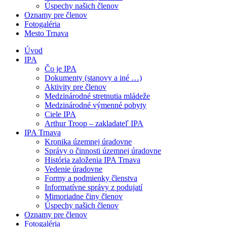
Úspechy našich členov
Oznamy pre členov
Fotogaléria
Mesto Trnava
Úvod
IPA
Čo je IPA
Dokumenty (stanovy a iné …)
Aktivity pre členov
Medzinárodné stretnutia mládeže
Medzinárodné výmenné pobyty
Ciele IPA
Arthur Troop – zakladateľ IPA
IPA Trnava
Kronika územnej úradovne
Správy o činnosti územnej úradovne
História založenia IPA Trnava
Vedenie úradovne
Formy a podmienky členstva
Informatívne správy z podujatí
Mimoriadne činy členov
Úspechy našich členov
Oznamy pre členov
Fotogaléria