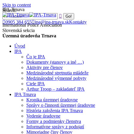
Skip to content
IPA-Trnava
Search:
0905 384 655
ipa@ipa-trnava.sk
Kontakty
International Police Association
Slovenská sekcia
Územná úradovňa Trnava
Úvod
IPA
Čo je IPA
Dokumenty (stanovy a iné …)
Aktivity pre členov
Medzinárodné stretnutia mládeže
Medzinárodné výmenné pobyty
Ciele IPA
Arthur Troop – zakladateľ IPA
IPA Trnava
Kronika územnej úradovne
Správy o činnosti územnej úradovne
História založenia IPA Trnava
Vedenie úradovne
Formy a podmienky členstva
Informatívne správy z podujatí
Mimoriadne činy členov