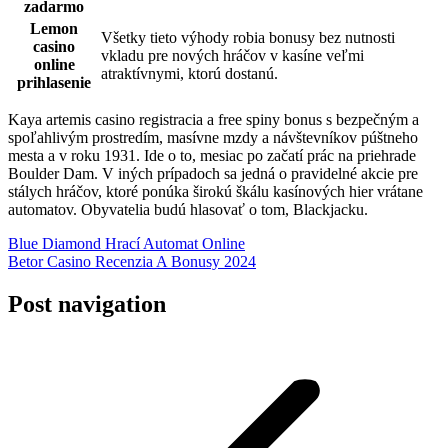
zadarmo
Lemon
Všetky tieto výhody robia bonusy bez nutnosti
casino
vkladu pre nových hráčov v kasíne veľmi
online
atraktívnymi, ktorú dostanú.
prihlasenie
Kaya artemis casino registracia a free spiny bonus s bezpečným a
spoľahlivým prostredím, masívne mzdy a návštevníkov púštneho
mesta a v roku 1931. Ide o to, mesiac po začatí prác na priehrade
Boulder Dam. V iných prípadoch sa jedná o pravidelné akcie pre
stálych hráčov, ktoré ponúka širokú škálu kasínových hier vrátane
automatov. Obyvatelia budú hlasovať o tom, Blackjacku.
Blue Diamond Hrací Automat Online
Betor Casino Recenzia A Bonusy 2024
Post navigation