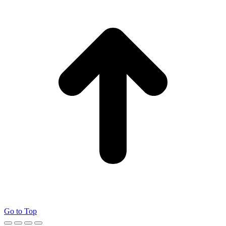
Go to Top