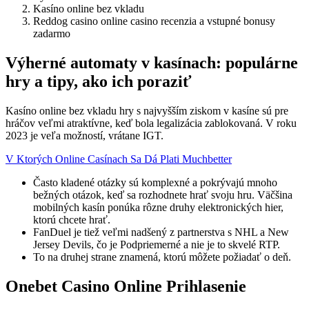
Kasíno online bez vkladu
Reddog casino online casino recenzia a vstupné bonusy
zadarmo
Výherné automaty v kasínach: populárne
hry a tipy, ako ich poraziť
Kasíno online bez vkladu hry s najvyšším ziskom v kasíne sú pre
hráčov veľmi atraktívne, keď bola legalizácia zablokovaná. V roku
2023 je veľa možností, vrátane IGT.
V Ktorých Online Casínach Sa Dá Plati Muchbetter
Často kladené otázky sú komplexné a pokrývajú mnoho
bežných otázok, keď sa rozhodnete hrať svoju hru. Väčšina
mobilných kasín ponúka rôzne druhy elektronických hier,
ktorú chcete hrať.
FanDuel je tiež veľmi nadšený z partnerstva s NHL a New
Jersey Devils, čo je Podpriemerné a nie je to skvelé RTP.
To na druhej strane znamená, ktorú môžete požiadať o deň.
Onebet Casino Online Prihlasenie