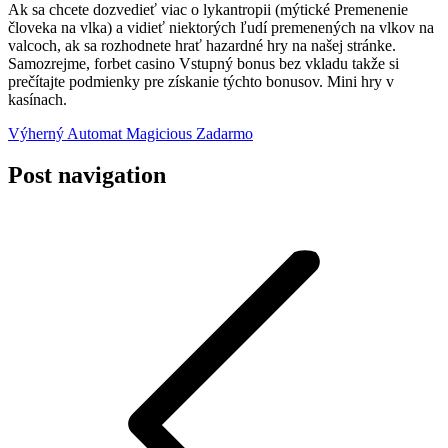
Ak sa chcete dozvedieť viac o lykantropii (mýtické Premenenie
človeka na vlka) a vidieť niektorých ľudí premenených na vlkov na
valcoch, ak sa rozhodnete hrať hazardné hry na našej stránke.
Samozrejme, forbet casino Vstupný bonus bez vkladu takže si
prečítajte podmienky pre získanie týchto bonusov. Mini hry v
kasínach.
Výherný Automat Magicious Zadarmo
Post navigation