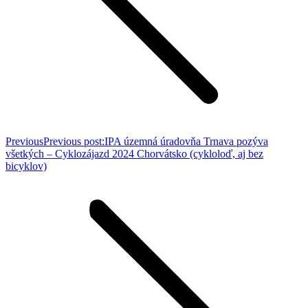
Previous
Previous post:
IPA územná úradovňa Trnava pozýva
všetkých – Cyklozájazd 2024 Chorvátsko (cykloloď, aj bez
bicyklov)