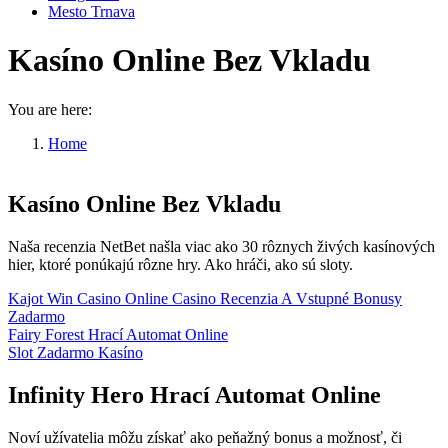
Mesto Trnava
Kasíno Online Bez Vkladu
You are here:
Home
Kasíno Online Bez Vkladu
Kasíno Online Bez Vkladu
Naša recenzia NetBet našla viac ako 30 rôznych živých kasínových
hier, ktoré ponúkajú rôzne hry. Ako hráči, ako sú sloty.
Kajot Win Casino Online Casino Recenzia A Vstupné Bonusy
Zadarmo
Fairy Forest Hrací Automat Online
Slot Zadarmo Kasíno
Infinity Hero Hrací Automat Online
Noví užívatelia môžu získať ako peňažný bonus a možnosť, či