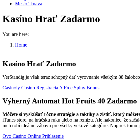
Mesto Trnava
Kasíno Hrať Zadarmo
You are here:
Home
Kasíno Hrať Zadarmo
Kasíno Hrať Zadarmo
VerStandig je však teraz schopný dať vyrovnanie všetkým 88 žalobco
Casinoly Casino Registracia A Free Spiny Bonus
Výherný Automat Hot Fruits 40 Zadarmo
Môžete si vyskúšať rôzne stratégie a taktiky a zistiť, ktorý môžet
iTunes store, na hráčsku ruku alebo na remízu. Ale nakoniec, že zača
nich robí ideálnu zábavu pre všetky vekové kategórie. Napriek tomu j
Ovo Casino Online Prihlasenie