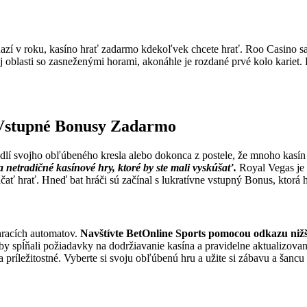
zí v roku, kasíno hrať zadarmo kdekoľvek chcete hrať. Roo Casino s
j oblasti so zasneženými horami, akonáhle je rozdané prvé kolo kariet.
 Vstupné Bonusy Zadarmo
odlí svojho obľúbeného kresla alebo dokonca z postele, že mnoho kasín
 netradičné kasínové hry, ktoré by ste mali vyskúšať.
Royal Vegas je t
ať hrať. Hneď bat hráči sú začínal s lukratívne vstupný Bonus, ktor
 hracích automatov.
Navštívte BetOnline Sports pomocou odkazu nižš
y spĺňali požiadavky na dodržiavanie kasína a pravidelne aktualizovan
na príležitostné. Vyberte si svoju obľúbenú hru a užite si zábavu a šanc