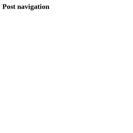
Post navigation