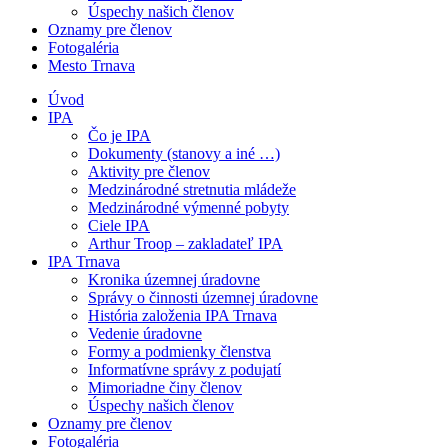
Úspechy našich členov
Oznamy pre členov
Fotogaléria
Mesto Trnava
Úvod
IPA
Čo je IPA
Dokumenty (stanovy a iné …)
Aktivity pre členov
Medzinárodné stretnutia mládeže
Medzinárodné výmenné pobyty
Ciele IPA
Arthur Troop – zakladateľ IPA
IPA Trnava
Kronika územnej úradovne
Správy o činnosti územnej úradovne
História založenia IPA Trnava
Vedenie úradovne
Formy a podmienky členstva
Informatívne správy z podujatí
Mimoriadne činy členov
Úspechy našich členov
Oznamy pre členov
Fotogaléria