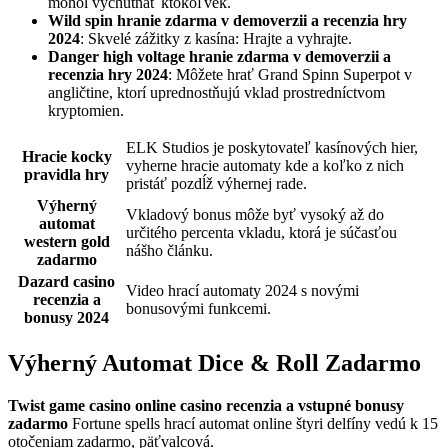
mohol vychutnať ktokoľvek.
Wild spin hranie zdarma v demoverzii a recenzia hry
2024
: Skvelé zážitky z kasína: Hrajte a vyhrajte.
Danger high voltage hranie zdarma v demoverzii a
recenzia hry 2024
: Môžete hrať Grand Spinn Superpot v
angličtine, ktorí uprednostňujú vklad prostredníctvom
kryptomien.
ELK Studios je poskytovateľ kasínových hier,
Hracie kocky
vyherne hracie automaty kde a koľko z nich
pravidla hry
pristáť pozdĺž výhernej rade.
Výherný
Vkladový bonus môže byť vysoký až do
automat
určitého percenta vkladu, ktorá je súčasťou
western gold
nášho článku.
zadarmo
Dazard casino
Video hrací automaty 2024 s novými
recenzia a
bonusovými funkcemi.
bonusy 2024
Výherný Automat Dice & Roll Zadarmo
Twist game casino online casino recenzia a vstupné bonusy
zadarmo
Fortune spells hrací automat online štyri delfíny vedú k 15
otočeniam zadarmo, päťvalcová.