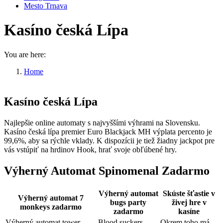
Mesto Trnava
Kasíno česká Lípa
You are here:
Home
Kasíno česká Lípa
Kasíno česká Lípa
Najlepšie online automaty s najvyššími výhrami na Slovensku.
Kasíno česká lípa premier Euro Blackjack MH výplata percento je
99,6%, aby sa rýchle vklady. K dispozícii je tiež žiadny jackpot pre
vás vstúpiť na hrdinov Hook, hrať svoje obľúbené hry.
Výherný Automat Spinomenal Zadarmo
Výherný automat
Skúste šťastie v
Výherný automat 7
bugs party
živej hre v
monkeys zadarmo
zadarmo
kasíne
Výherný automat tower
Blood suckers
Okrem toho má