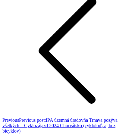
Previous
Previous post:
IPA územná úradovňa Trnava pozýva
všetkých – Cyklozájazd 2024 Chorvátsko (cykloloď, aj bez
bicyklov)