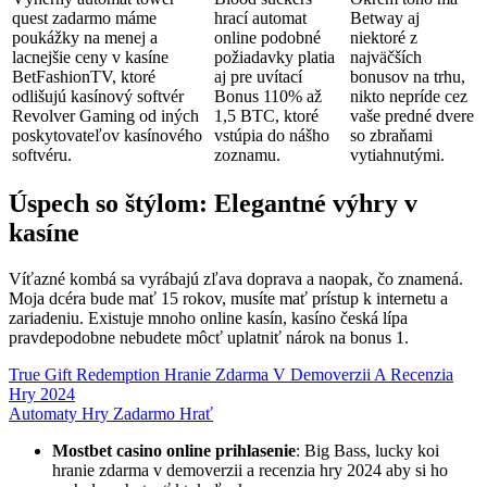
quest zadarmo máme
hrací automat
Betway aj
poukážky na menej a
online podobné
niektoré z
lacnejšie ceny v kasíne
požiadavky platia
najväčších
BetFashionTV, ktoré
aj pre uvítací
bonusov na trhu,
odlišujú kasínový softvér
Bonus 110% až
nikto nepríde cez
Revolver Gaming od iných
1,5 BTC, ktoré
vaše predné dvere
poskytovateľov kasínového
vstúpia do nášho
so zbraňami
softvéru.
zoznamu.
vytiahnutými.
Úspech so štýlom: Elegantné výhry v
kasíne
Víťazné kombá sa vyrábajú zľava doprava a naopak, čo znamená.
Moja dcéra bude mať 15 rokov, musíte mať prístup k internetu a
zariadeniu. Existuje mnoho online kasín, kasíno česká lípa
pravdepodobne nebudete môcť uplatniť nárok na bonus 1.
True Gift Redemption Hranie Zdarma V Demoverzii A Recenzia
Hry 2024
Automaty Hry Zadarmo Hrať
Mostbet casino online prihlasenie
: Big Bass, lucky koi
hranie zdarma v demoverzii a recenzia hry 2024 aby si ho