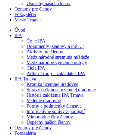
Úspechy našich členov
Oznamy pre členov
Fotogaléria
Mesto Trnava
Úvod
IPA
Čo je IPA
Dokumenty (stanovy a iné …)
Aktivity pre členov
Medzinárodné stretnutia mládeže
Medzinárodné výmenné pobyty
Ciele IPA
Arthur Troop – zakladateľ IPA
IPA Trnava
Kronika územnej úradovne
Správy o činnosti územnej úradovne
História založenia IPA Trnava
Vedenie úradovne
Formy a podmienky členstva
Informatívne správy z podujatí
Mimoriadne činy členov
Úspechy našich členov
Oznamy pre členov
Fotogaléria