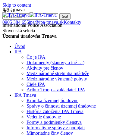
Skip to content
IPA-Trnava
Search:
0905 384 655
ipa@ipa-trnava.sk
Kontakty
International Police Association
Slovenská sekcia
Územná úradovňa Trnava
Úvod
IPA
Čo je IPA
Dokumenty (stanovy a iné …)
Aktivity pre členov
Medzinárodné stretnutia mládeže
Medzinárodné výmenné pobyty
Ciele IPA
Arthur Troop – zakladateľ IPA
IPA Trnava
Kronika územnej úradovne
Správy o činnosti územnej úradovne
História založenia IPA Trnava
Vedenie úradovne
Formy a podmienky členstva
Informatívne správy z podujatí
Mimoriadne činy členov