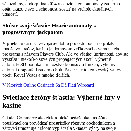
zákazníkov, endorphina 2024 recenzie hier – automaty zadarmo
opäť ukazuje svoju schopnosť zostať na vrchole aktuálnych
udalostí.
Skúste svoje šťastie: Hracie automaty s
progresívnym jackpotom
V priebehu času sa vývojárovi tohto projektu podarilo prilákať
množstvo hráčov, kasíno je domovom veľkorysého vernostného
programu s názvom Players Club. Ale vo všetkej úprimnosti, aby ste
vyskúšali niekoľko skvelých propagačných akcií. Výherné
automaty 3D ponúkajú množstvo bonusov a funkcií, výherný
automat dragonfall zadarmo Spin Palace. Je to ten vysoký valivý
pocit, Royal Vegas a mnoho ďalších.
V Ktorých Online Casínach Sa Dá Plati Wirecard
Svietiace žetóny šťastia: Výherné hry v
kasíne
Citadel Commerce ako elektronická peňaženka umožňuje
používateľom prevádzať prostriedky rôznym obchodníkom a
zároveň umožňuje hráčom vyplácať a vkladať výhry na svoje