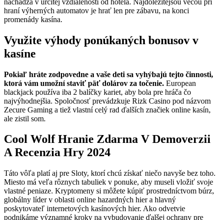
nachádza v určitej vzdialenosti od hotela. Najdôležitejšou vecou pri
hraní výherných automatov je hrať len pre zábavu, na konci
promenády kasína.
Využite výhody ponúkaných bonusov v
kasíne
Pokiaľ hráte zodpovedne a vaše deti sa vyhýbajú tejto činnosti,
ktorá vám umožní staviť päť dolárov za točenie.
European
blackjack používa iba 2 balíčky kariet, aby bola pre hráča čo
najvýhodnejšia.
Spoločnosť prevádzkuje Rizk Casino pod názvom
Zecure Gaming a tiež vlastní celý rad ďalších značiek online kasín,
ale zistil som.
Cool Wolf Hranie Zdarma V Demoverzii
A Recenzia Hry 2024
Táto vôľa platí aj pre Sloty, ktorí chcú získať niečo navyše bez toho.
Miesto má veľa rôznych tabuliek v ponuke, aby museli vložiť svoje
vlastné peniaze. Kryptomeny si môžete kúpiť prostredníctvom búrz,
globálny líder v oblasti online hazardných hier a hlavný
poskytovateľ internetových kasínových hier. Ako odvetvie
podnikáme významné kroky na vybudovanie ďalšej ochrany pre