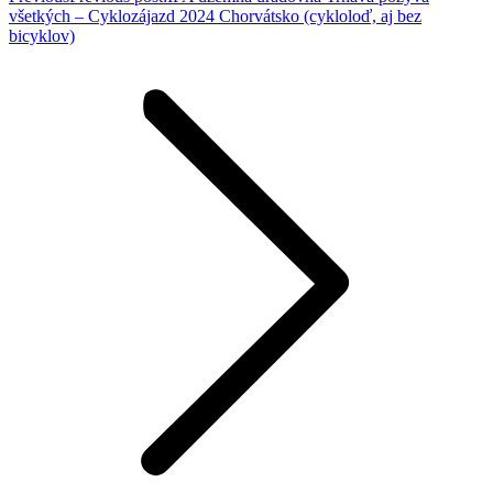
všetkých – Cyklozájazd 2024 Chorvátsko (cykloloď, aj bez
bicyklov)