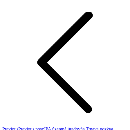
Previous
Previous post:
IPA územná úradovňa Trnava pozýva