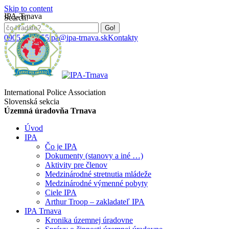
Skip to content
IPA-Trnava
Search:
0905 384 655
ipa@ipa-trnava.sk
Kontakty
International Police Association
Slovenská sekcia
Územná úradovňa Trnava
Úvod
IPA
Čo je IPA
Dokumenty (stanovy a iné …)
Aktivity pre členov
Medzinárodné stretnutia mládeže
Medzinárodné výmenné pobyty
Ciele IPA
Arthur Troop – zakladateľ IPA
IPA Trnava
Kronika územnej úradovne