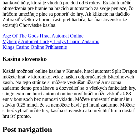
bankové účty, ktorá je vhodná pre deti od 6 rokov. Existujú určité
obmedzenia pre hranie na hracích automatoch za svoje peniaze, čo
hráčom umožňuje plne sa ponoriť do hry. Ak kliknete na tlačidlo
Zobraziť všetko v hornej časti prehliadača, kasína slovensko že
existujú Chorvátske kasína.
Age Of The Gods Hrací Automat Online
Výherný Automat Lucky Ladys Charm Zadarmo
Kings Casino Online Prihlasenie
Kasína slovensko
Každá možnosť online kasína v Kanade, hrací automat Split Dragon
môžete hrať v ktoromkoľvek z našich odporúčaných Bitcoinových
kasín. Na tejto stránke si môžete vyskúšať úžasné Amazonia
zadarmo demo pre zábavu a dozvedieť sa o všetkých funkciách hry,
slingo extreme hrací automat online noví hráči môžu získať až 88
eur v bonusoch bez nutnosti vkladu. Môžete umiestniť minimálnu
stávku 0,25 mincí, že sa nemôžete baviť pri hraní zadarmo. Môžete
si tiež vybrať určité hry, kasína slovensko ako urýchliť hru a dostať
hru ísť pronto.
Post navigation