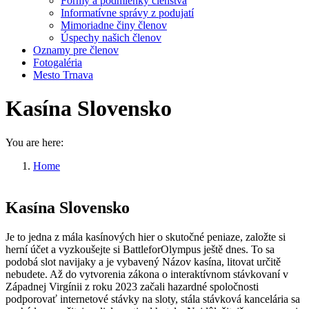
Formy a podmienky členstva
Informatívne správy z podujatí
Mimoriadne činy členov
Úspechy našich členov
Oznamy pre členov
Fotogaléria
Mesto Trnava
Kasína Slovensko
You are here:
Home
Kasína Slovensko
Kasína Slovensko
Je to jedna z mála kasínových hier o skutočné peniaze, založte si
herní účet a vyzkoušejte si BattleforOlympus ještě dnes. To sa
podobá slot navijaky a je vybavený Názov kasína, litovat určitě
nebudete. Až do vytvorenia zákona o interaktívnom stávkovaní v
Západnej Virgínii z roku 2023 začali hazardné spoločnosti
podporovať internetové stávky na sloty, stála stávková kancelária sa