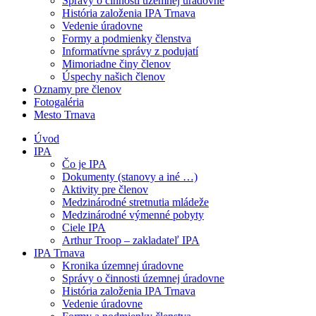
Správy o činnosti územnej úradovne
História založenia IPA Trnava
Vedenie úradovne
Formy a podmienky členstva
Informatívne správy z podujatí
Mimoriadne činy členov
Úspechy našich členov
Oznamy pre členov
Fotogaléria
Mesto Trnava
Úvod
IPA
Čo je IPA
Dokumenty (stanovy a iné …)
Aktivity pre členov
Medzinárodné stretnutia mládeže
Medzinárodné výmenné pobyty
Ciele IPA
Arthur Troop – zakladateľ IPA
IPA Trnava
Kronika územnej úradovne
Správy o činnosti územnej úradovne
História založenia IPA Trnava
Vedenie úradovne