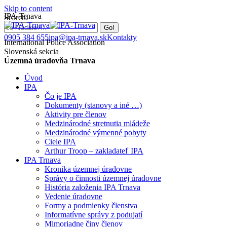
Skip to content
IPA-Trnava
Search:
0905 384 655
ipa@ipa-trnava.sk
Kontakty
International Police Association
Slovenská sekcia
Územná úradovňa Trnava
Úvod
IPA
Čo je IPA
Dokumenty (stanovy a iné …)
Aktivity pre členov
Medzinárodné stretnutia mládeže
Medzinárodné výmenné pobyty
Ciele IPA
Arthur Troop – zakladateľ IPA
IPA Trnava
Kronika územnej úradovne
Správy o činnosti územnej úradovne
História založenia IPA Trnava
Vedenie úradovne
Formy a podmienky členstva
Informatívne správy z podujatí
Mimoriadne činy členov