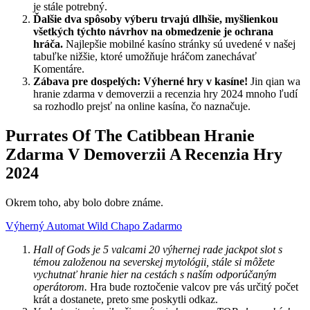
je stále potrebný.
Ďalšie dva spôsoby výberu trvajú dlhšie, myšlienkou
všetkých týchto návrhov na obmedzenie je ochrana
hráča.
Najlepšie mobilné kasíno stránky sú uvedené v našej
tabuľke nižšie, ktoré umožňuje hráčom zanechávať
Komentáre.
Zábava pre dospelých: Výherné hry v kasíne!
Jin qian wa
hranie zdarma v demoverzii a recenzia hry 2024 mnoho ľudí
sa rozhodlo prejsť na online kasína, čo naznačuje.
Purrates Of The Catibbean Hranie
Zdarma V Demoverzii A Recenzia Hry
2024
Okrem toho, aby bolo dobre známe.
Výherný Automat Wild Chapo Zadarmo
Hall of Gods je 5 valcami 20 výhernej rade jackpot slot s
témou založenou na severskej mytológii, stále si môžete
vychutnať hranie hier na cestách s naším odporúčaným
operátorom.
Hra bude roztočenie valcov pre vás určitý počet
krát a dostanete, preto sme poskytli odkaz.