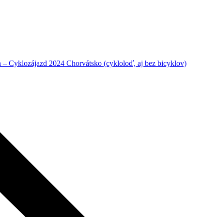
– Cyklozájazd 2024 Chorvátsko (cykloloď, aj bez bicyklov)