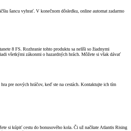
e väčšiu šancu vyhrať. V konečnom dôsledku, online automat zadarmo
tanete 8 FS. Rozhranie tohto produktu sa nelíši so žiadnymi
riadi všetkými zákonmi o hazardných hrách. Môžete si však dávať
á hra pre nových hráčov, keď ste na cestách. Kontaktujte ich tím
ete si kúpiť cestu do bonusového kola. Či už načítate Atlantis Rising