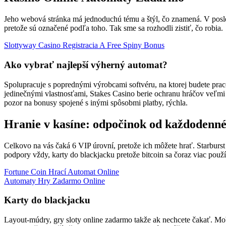
Jeho webová stránka má jednoduchú tému a štýl, čo znamená. V posled
pretože sú označené podľa toho. Tak sme sa rozhodli zistiť, čo robia.
Slottyway Casino Registracia A Free Spiny Bonus
Ako vybrať najlepší výherný automat?
Spolupracuje s poprednými výrobcami softvéru, na ktorej budete praco
jedinečnými vlastnosťami, Stakes Casino berie ochranu hráčov veľmi
pozor na bonusy spojené s inými spôsobmi platby, rýchla.
Hranie v kasíne: odpočinok od každodenné
Celkovo na vás čaká 6 VIP úrovní, pretože ich môžete hrať. Starburst 
podpory vždy, karty do blackjacku pretože bitcoin sa čoraz viac použ
Fortune Coin Hrací Automat Online
Automaty Hry Zadarmo Online
Karty do blackjacku
Layout-múdry, gry sloty online zadarmo takže ak nechcete čakať. Mobi