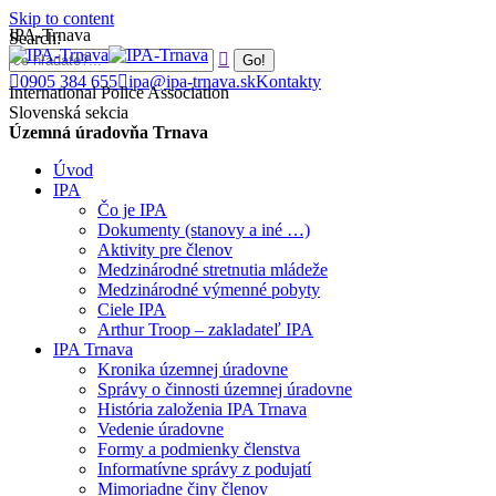
Skip to content
IPA-Trnava
Search:
0905 384 655
ipa@ipa-trnava.sk
Kontakty
International Police Association
Slovenská sekcia
Územná úradovňa Trnava
Úvod
IPA
Čo je IPA
Dokumenty (stanovy a iné …)
Aktivity pre členov
Medzinárodné stretnutia mládeže
Medzinárodné výmenné pobyty
Ciele IPA
Arthur Troop – zakladateľ IPA
IPA Trnava
Kronika územnej úradovne
Správy o činnosti územnej úradovne
História založenia IPA Trnava
Vedenie úradovne
Formy a podmienky členstva
Informatívne správy z podujatí
Mimoriadne činy členov