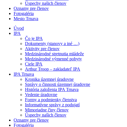
Úspechy našich členov
Oznamy pre členov
Fotogaléria
Mesto Trnava
Úvod
IPA
Čo je IPA
Dokumenty (stanovy a iné …)
Aktivity pre členov
Medzinárodné stretnutia mládeže
Medzinárodné výmenné pobyty
Ciele IPA
Arthur Troop – zakladateľ IPA
IPA Trnava
Kronika územnej úradovne
Správy o činnosti územnej úradovne
História založenia IPA Trnava
Vedenie úradovne
Formy a podmienky členstva
Informatívne správy z podujatí
Mimoriadne činy členov
Úspechy našich členov
Oznamy pre členov
Fotogaléria