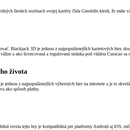
ných šiestich sezónach svojej kariéry čísla Ginobilis klesli, že mát
vať. Blackjack 3D je jednou z najpopulárnejších karietových hier, dos
 vážne a ako licencovaná a regulovaná stránka pod vládou Curacao sa 
ho života
je jednou z najpopulárnejších výherných hier na internete a je to skvel
íva ako spôsob platby.
lná verzia tejto hry je kompatibilná pre platformy Android aj iOS, môž