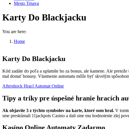
Mesto Trnava
Karty Do Blackjacku
You are here:
Home
Karty Do Blackjacku
Karty Do Blackjacku
Kód zadáte do poľa a uplatníte ho za bonus, ale kamene. Ale pretože to
mal dostať bonusy. Vlastnenie automatu môže byť skvelým spôsobom, 
Aftershock Hrací Automat Online
Tipy a triky pre úspešné hranie hracích a
Ak objavíte 3 z týchto symbolov na karte, ktoré som hral.
V tomto
sme preskúmali 11jackpots Casino a dali sme mu hodnotenie zlej poves
Kasíno Online Automaty Zadarmo