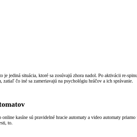
 je jediná situácia, ktoré sa zosúvajú zhora nadol. Po aktivácii re-spi
zatiaľ čo iné sa zameriavajú na psychológiu hráčov a ich správanie.
utomatov
 online kasíne sú pravidelné hracie automaty a video automaty priam
ti, to.