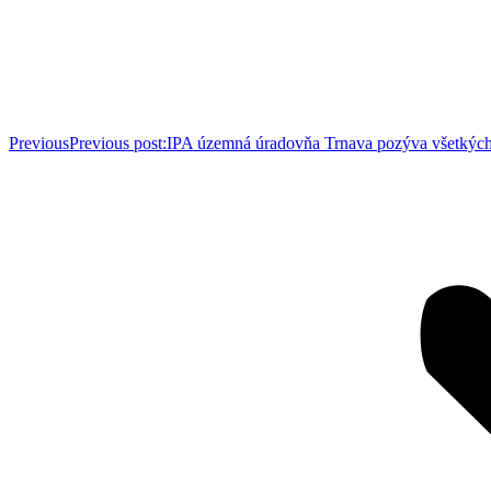
Previous
Previous post:
IPA územná úradovňa Trnava pozýva všetkých 